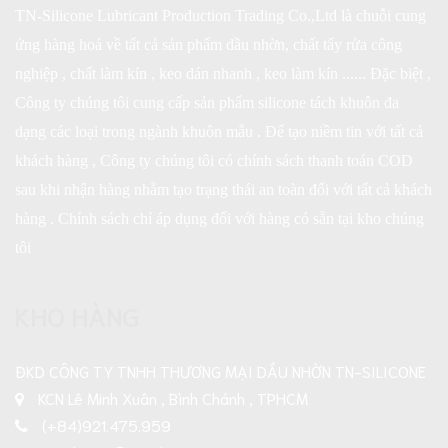
TN-Silicone Lubricant Production Trading Co.,Ltd là chuỗi cung
ứng hàng hoá về tất cả sản phẩm dầu nhờn, chất tẩy rửa công
nghiệp , chất làm kín , keo dán nhanh , keo làm kín ...... Đặc biệt ,
Công ty chúng tôi cung cấp sản phẩm silicone tách khuôn đa
dạng các loại trong ngành khuôn mẫu . Để tạo niềm tin với tất cả
khách hàng , Công ty chúng tôi có chính sách thanh toán COD
sau khi nhận hàng nhằm tạo trạng thái an toàn đối với tất cả khách
hàng . Chính sách chỉ áp dụng đối với hàng có sẵn tại kho chúng
tôi
KHO HÀNG
ĐKD CÔNG TY TNHH THƯƠNG MẠI DẦU NHỜN TN-SILICONE
KCN Lê Minh Xuân , Bình Chánh , TPHCM
(+84)921.475.959