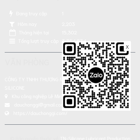
Đang truy cập
1
Hôm nay
2,203
Tháng hiện tại
15,302
Tổng lượt truy cập
3,354,534
X
VĂN PHÒNG
CÔNG TY TNHH THƯƠNG MẠI SẢN XUẤT DẦU NHỜN TN-
SILICONE
Khu công nghiệp Lê Minh Xuân, Xả Bình Chánh , TP HCM
dauchonggi@gmail.com
https://dauchonggi.com/
© Bản quyền thuộc về
TN-Silicone Lubricant Production