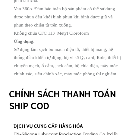
phải lau xoá.
Van 360o. Đảm bảo toàn bộ sản phẩm có thể sử dụng
được phun đều khỏi bình phun khi bình được giữ và
phun theo chiều từ trên xuống.
Không chứa CFC 113 Metyl Cloroform
Ứng dụng:
Sử dụng làm sạch bo mạch điện tử, thiết bị mạng, hệ
thống điều khiển tự động, bộ vi sử lý, card, Rơle, thiết bị
chuyển mạch, ổ cắm, jack cắm, bộ chia điện, máy móc
chính xác, siêu chính xác, máy móc phòng thí nghiệm...
CHÍNH SÁCH THANH TOÁN
SHIP COD
DỊCH VỤ CUNG CẤP HÀNG HÓA
TN-Silicone Lubricant Production Trading Co.,ltd là