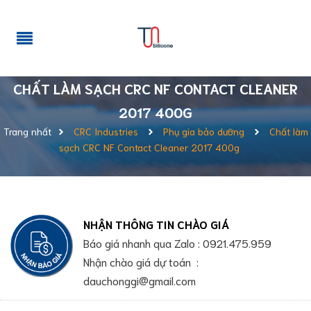
CHẤT LÀM SẠCH CRC NF CONTACT CLEANER
2017 400G
Trang nhất
CRC Industries
Phụ gia bảo dưỡng
Chất làm
sạch CRC NF Contact Cleaner 2017 400g
NHẬN THÔNG TIN CHÀO GIÁ
Báo giá nhanh qua Zalo : 0921.475.959
Nhận chào giá dự toán :
dauchonggi@gmail.com