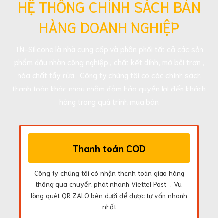
HỆ THỐNG CHÍNH SÁCH BÁN
HÀNG DOANH NGHIỆP
TN-Silicone là nhà cung cấp và phân phối tất cả các sản
phẩm dầu nhờn công nghiệp , chất kết dính, mỡ bôi trơn ,
hóa chất tẩy rửa . Công ty chúng tôi có các chính sách
thanh toán khác nhau nhằm đảm bảo quyền lợi đến khách
hàng trong quá trình mua bán
Thanh toán COD
Công ty chúng tôi có nhận thanh toán giao hàng
thông qua chuyển phát nhanh Viettel Post . Vui
lòng quét QR ZALO bên dưới để được tư vấn nhanh
nhất