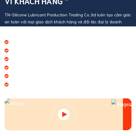
VÌ KHÁCH HÀNG "
TN-Silicone Lubricant Production Trading Co.,ltd luôn tạo cảm giác
an toàn với mọi giao dịch khách hàng và đối tác đại lý doanh
nghiệp
Báo giá thương mại giá cạnh tranh
Giao hàng theo đúng tiến độ
Chính sách chăm sóc khách hàng tốt
Dịch vụ chúng tôi cung cấp đa dạng
Tạo giá trị thương hiệu doanh nghiệp
Tạo niềm tin đến khách hàng