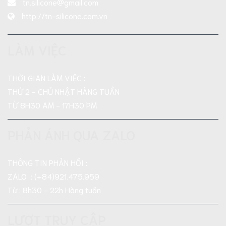
tn.silicone@gmail.com
http://tn-silicone.com.vn
LÀM VIỆC
THỜI GIAN LÀM VIỆC :
THỨ 2 - CHỦ NHẬT HÀNG TUẦN
TỪ 8H30 AM - 17H30 PM
PHẢN ÁNH QUA ZALO
THÔNG TIN PHẢN HỒI :
ZALO : (+84)921.475.959
Từ : 8h30 - 22h Hàng tuần
LƯỢT TRUY CẬP