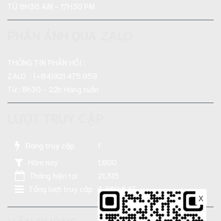
TỪ 8H30 AM - 17H30 PM
PHẢN ÁNH QUA ZALO
THÔNG TIN PHẢN HỒI :
ZALO : (+84)921.475.959
Từ : 8h30 - 22h Hàng tuần
LƯỢT TRUY CẬP
Đang truy cập
1
Hôm nay
1,800
Tháng hiện tại
21,315
Tổng lượt truy cập
3,360,547
X