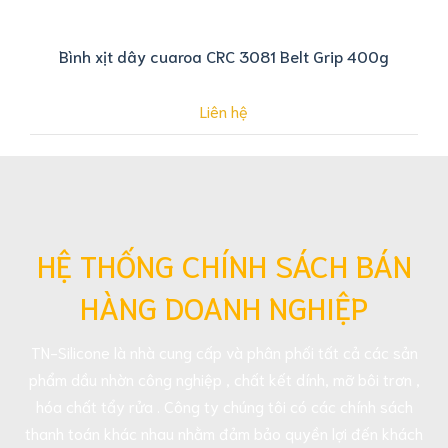
Bình xịt dây cuaroa CRC 3081 Belt Grip 400g
Liên hệ
HỆ THỐNG CHÍNH SÁCH BÁN
HÀNG DOANH NGHIỆP
TN-Silicone là nhà cung cấp và phân phối tất cả các sản
phẩm dầu nhờn công nghiệp , chất kết dính, mỡ bôi trơn ,
hóa chất tẩy rửa . Công ty chúng tôi có các chính sách
thanh toán khác nhau nhằm đảm bảo quyền lợi đến khách