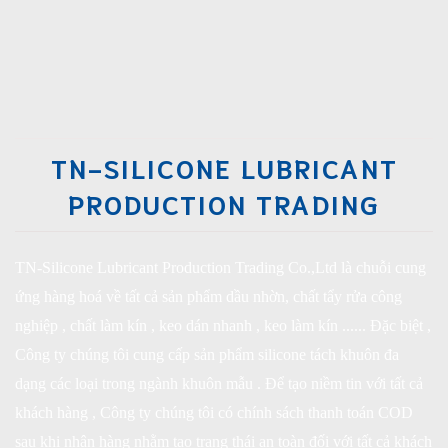
TN-SILICONE LUBRICANT
PRODUCTION TRADING
TN-Silicone Lubricant Production Trading Co.,Ltd là chuỗi cung
ứng hàng hoá về tất cả sản phẩm dầu nhờn, chất tẩy rửa công
nghiệp , chất làm kín , keo dán nhanh , keo làm kín ...... Đặc biệt ,
Công ty chúng tôi cung cấp sản phẩm silicone tách khuôn đa
dạng các loại trong ngành khuôn mẫu . Để tạo niềm tin với tất cả
khách hàng , Công ty chúng tôi có chính sách thanh toán COD
sau khi nhận hàng nhằm tạo trạng thái an toàn đối với tất cả khách