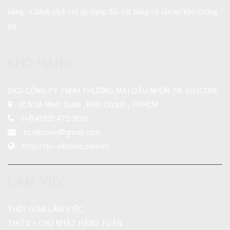
hàng . Chính sách chỉ áp dụng đối với hàng có sẵn tại kho chúng
tôi
KHO HÀNG
ĐKD CÔNG TY TNHH THƯƠNG MẠI DẦU NHỜN TN-SILICONE
KCN Lê Minh Xuân , Bình Chánh , TPHCM
(+84)921.475.959
tn.silicone@gmail.com
http://tn-silicone.com.vn
LÀM VIỆC
THỜI GIAN LÀM VIỆC :
THỨ 2 - CHỦ NHẬT HÀNG TUẦN