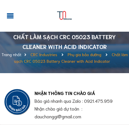
CHẤT LÀM SẠCH CRC 05023 BATTERY
CLEANER WITH ACID INDICATOR
Trang nhất
CRC Industries
Phụ gia bảo dưỡng
Chất làm
sạch CRC 05023 Battery Cleaner with Acid Indicator
NHẬN THÔNG TIN CHÀO GIÁ
Báo giá nhanh qua Zalo : 0921.475.959
Nhận chào giá dự toán :
dauchonggi@gmail.com