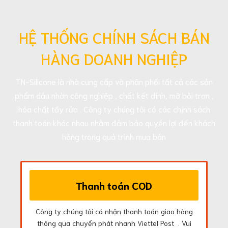
HỆ THỐNG CHÍNH SÁCH BÁN
HÀNG DOANH NGHIỆP
TN-Silicone là nhà cung cấp và phân phối tất cả các sản
phẩm dầu nhờn công nghiệp , chất kết dính, mỡ bôi trơn ,
hóa chất tẩy rửa . Công ty chúng tôi có các chính sách
thanh toán khác nhau nhằm đảm bảo quyền lợi đến khách
hàng trong quá trình mua bán
Thanh toán COD
Công ty chúng tôi có nhận thanh toán giao hàng
thông qua chuyển phát nhanh Viettel Post . Vui