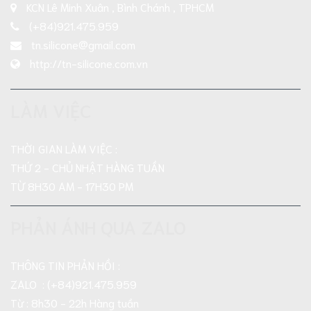
KCN Lê Minh Xuân , Bình Chánh , TPHCM
(+84)921.475.959
tn.silicone@gmail.com
http://tn-silicone.com.vn
LÀM VIỆC
THỜI GIAN LÀM VIỆC :
THỨ 2 - CHỦ NHẬT HÀNG TUẦN
TỪ 8H30 AM - 17H30 PM
PHẢN ÁNH QUA ZALO
THÔNG TIN PHẢN HỒI :
ZALO : (+84)921.475.959
Từ : 8h30 - 22h Hàng tuần