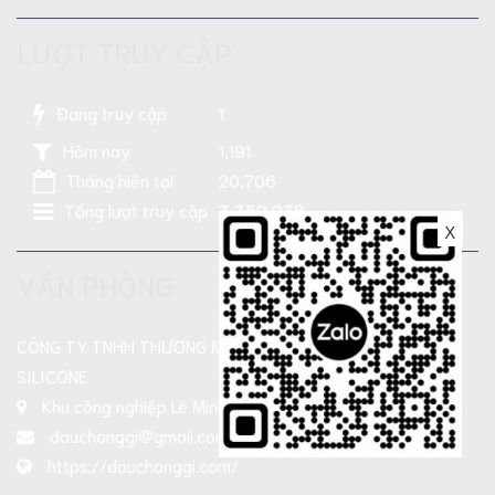
LƯỢT TRUY CẬP
Đang truy cập
1
Hôm nay
1,191
Tháng hiện tại
20,706
Tổng lượt truy cập
3,359,938
X
VĂN PHÒNG
CÔNG TY TNHH THƯƠNG MẠI SẢN XUẤT DẦU NHỜN TN-
SILICONE
Khu công nghiệp Lê Minh Xuân, Xả Bình Chánh , TP HCM
dauchonggi@gmail.com
https://dauchonggi.com/