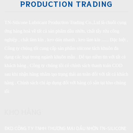
PRODUCTION TRADING
TN-Silicone Lubricant Production Trading Co.,Ltd là chuỗi cung
ứng hàng hoá về tất cả sản phẩm dầu nhờn, chất tẩy rửa công
nghiệp , chất làm kín , keo dán nhanh , keo làm kín ...... Đặc biệt ,
Công ty chúng tôi cung cấp sản phẩm silicone tách khuôn đa
dạng các loại trong ngành khuôn mẫu . Để tạo niềm tin với tất cả
khách hàng , Công ty chúng tôi có chính sách thanh toán COD
sau khi nhận hàng nhằm tạo trạng thái an toàn đối với tất cả khách
hàng . Chính sách chỉ áp dụng đối với hàng có sẵn tại kho chúng
tôi
KHO HÀNG
ĐKD CÔNG TY TNHH THƯƠNG MẠI DẦU NHỜN TN-SILICONE