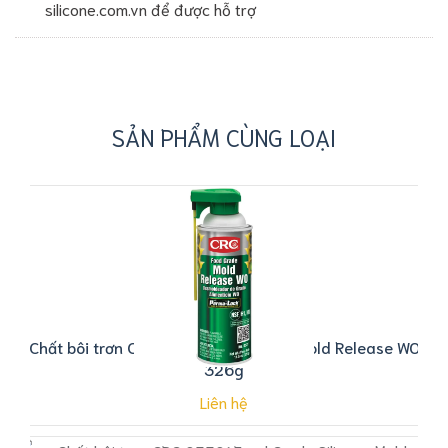
silicone.com.vn để được hỗ trợ
SẢN PHẨM CÙNG LOẠI
Chất bôi trơn CRC 03311 Food Grade Mold Release WO
326g
Liên hệ