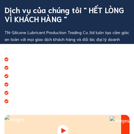
Dịch vụ của chúng tôi " HẾT LÒNG
VÌ KHÁCH HÀNG "
TN-Silicone Lubricant Production Trading Co.,ltd luôn tạo cảm giác
an toàn với mọi giao dịch khách hàng và đối tác đại lý doanh
nghiệp
Báo giá thương mại giá cạnh tranh
Giao hàng theo đúng tiến độ
Chính sách chăm sóc khách hàng tốt
Dịch vụ chúng tôi cung cấp đa dạng
Tạo giá trị thương hiệu doanh nghiệp
Tạo niềm tin đến khách hàng