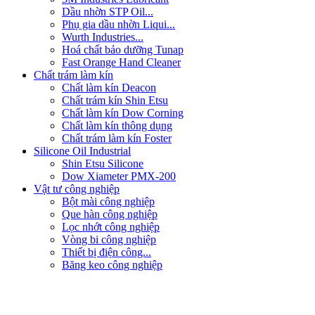
Dầu nhờn STP Oil...
Phụ gia dầu nhờn Liqui...
Wurth Industries...
Hoá chất bảo dưỡng Tunap
Fast Orange Hand Cleaner
Chất trám làm kín
Chất làm kín Deacon
Chất trám kín Shin Etsu
Chất làm kín Dow Corning
Chất làm kín thông dụng
Chất trám làm kín Foster
Silicone Oil Industrial
Shin Etsu Silicone
Dow Xiameter PMX-200
Vật tư công nghiệp
Bột mài công nghiệp
Que hàn công nghiệp
Lọc nhớt công nghiệp
Vòng bi công nghiệp
Thiết bị điện công...
Băng keo công nghiệp