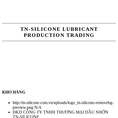
TN-SILICONE LUBRICANT
PRODUCTION TRADING
TN-Silicone Lubricant Production Trading Co.,Ltd là chuỗi cung
ứng hàng hoá về tất cả sản phẩm dầu nhờn, chất tẩy rửa công
nghiệp , chất làm kín , keo dán nhanh , keo làm kín ...... Đặc biệt ,
Công ty chúng tôi cung cấp sản phẩm silicone tách khuôn đa dạng
các loại trong ngành khuôn mẫu . Để tạo niềm tin với tất cả khách
hàng , Công ty chúng tôi có chính sách thanh toán COD sau khi
nhận hàng nhằm tạo trạng thái an toàn đối với tất cả khách hàng .
Chính sách chỉ áp dụng đối với hàng có sẵn tại kho chúng tôi
KHO HÀNG
http://tn-silicone.com.vn/uploads/logo_tn-silicone-removebg-
preview.png
N/A
ĐKD CÔNG TY TNHH THƯƠNG MẠI DẦU NHỜN
TN-SILICONE