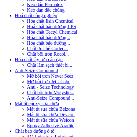
Keo dán Permatex
Keo dán đặc chủng
Hoá chất công nghiệp
Hóa chất Ilsin Chemical
Hoá chất bảo dưỡng LPS
Hóa chất Tectyl Chemical
Hóa chất bảo dưỡng...
Hóa chất bảo dưỡng...
Chất ức chế Cortec...
Chất bôi trơn Rocol...
Hóa chất tầy rửa cáu cặn
Chất làm sạch thiết bị...
Anti-Seize Compound
Mỡ bôi trơn Never Seez
Mỡ bôi trơn Jet - Lube
Anti - Seize Technology
Chất bôi trơn Molyslip...
Anti-Seize Compound...
Mát tít epoxy sữa chữa
Mát tít sửa chữa Belzona
Mát tít sữa chữa Devcon
Mát tít sữa chữa Weicon
Epoxy Adhesive Aradite
Chất bảo dưỡng ô tô
3M Industries Lubricant