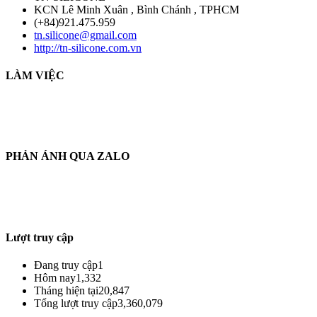
KCN Lê Minh Xuân , Bình Chánh , TPHCM
(+84)921.475.959
tn.silicone@gmail.com
http://tn-silicone.com.vn
LÀM VIỆC
THỜI GIAN LÀM VIỆC :
THỨ 2 - CHỦ NHẬT HÀNG TUẦN
TỪ 8H30 AM - 17H30 PM
PHẢN ÁNH QUA ZALO
THÔNG TIN PHẢN HỒI :
ZALO : (+84)921.475.959
Từ : 8h30 - 22h Hàng tuần
Lượt truy cập
Đang truy cập
1
Hôm nay
1,332
Tháng hiện tại
20,847
Tổng lượt truy cập
3,360,079