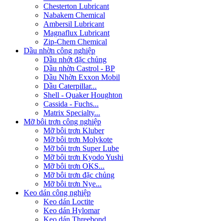
Chesterton Lubricant
Nabakem Chemical
Ambersil Lubricant
Magnaflux Lubricant
Zip-Chem Chemical
Dầu nhờn công nghiệp
Dầu nhớt đặc chủng
Dầu nhờn Castrol - BP
Dầu Nhờn Exxon Mobil
Dầu Caterpillar...
Shell - Quaker Houghton
Cassida - Fuchs...
Matrix Specialty...
Mỡ bôi trơn công nghiệp
Mỡ bôi trơn Kluber
Mỡ bôi trơn Molykote
Mỡ bôi trơn Super Lube
Mỡ bôi trơn Kyodo Yushi
Mỡ bôi trơn OKS...
Mỡ bôi trơn đặc chủng
Mỡ bôi trơn Nye...
Keo dán công nghiệp
Keo dán Loctite
Keo dán Hylomar
Keo dán Threebond