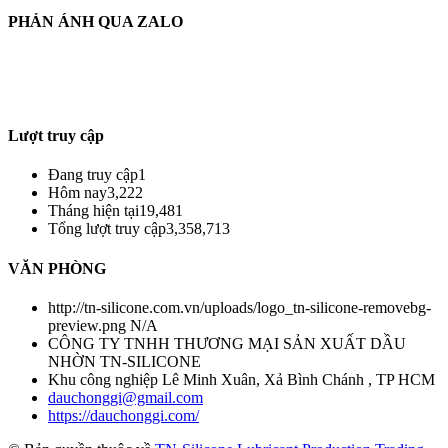
PHẢN ÁNH QUA ZALO
THÔNG TIN PHẢN HỒI :
ZALO : (+84)921.475.959
Từ : 8h30 - 22h Hàng tuần
Lượt truy cập
Đang truy cập
1
Hôm nay
3,222
Tháng hiện tại
19,481
Tổng lượt truy cập
3,358,713
VĂN PHÒNG
http://tn-silicone.com.vn/uploads/logo_tn-silicone-removebg-
preview.png
N/A
CÔNG TY TNHH THƯƠNG MẠI SẢN XUẤT DẦU
NHỜN TN-SILICONE
Khu công nghiệp Lê Minh Xuân, Xả Bình Chánh , TP HCM
dauchonggi@gmail.com
https://dauchonggi.com/