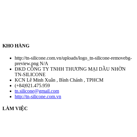
ứng hàng hoá về tất cả sản phẩm dầu nhờn, chất tẩy rửa công
nghiệp , chất làm kín , keo dán nhanh , keo làm kín ...... Đặc biệt ,
Công ty chúng tôi cung cấp sản phẩm silicone tách khuôn đa dạng
các loại trong ngành khuôn mẫu . Để tạo niềm tin với tất cả khách
hàng , Công ty chúng tôi có chính sách thanh toán COD sau khi
nhận hàng nhằm tạo trạng thái an toàn đối với tất cả khách hàng .
Chính sách chỉ áp dụng đối với hàng có sẵn tại kho chúng tôi
KHO HÀNG
http://tn-silicone.com.vn/uploads/logo_tn-silicone-removebg-
preview.png
N/A
ĐKD CÔNG TY TNHH THƯƠNG MẠI DẦU NHỜN
TN-SILICONE
KCN Lê Minh Xuân , Bình Chánh , TPHCM
(+84)921.475.959
tn.silicone@gmail.com
http://tn-silicone.com.vn
LÀM VIỆC
THỜI GIAN LÀM VIỆC :
THỨ 2 - CHỦ NHẬT HÀNG TUẦN
TỪ 8H30 AM - 17H30 PM