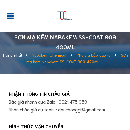
SƠN MẠ KẼM NABAKEM SS-COAT 909
420ML
Trang nhất
Nabakem Chemical
Phụ gia bảo dưỡng
Sơn
mạ kẽm Nabakem SS-COAT 909 420ml
NHẬN THÔNG TIN CHÀO GIÁ
Báo giá nhanh qua Zalo : 0921.475.959
Nhận chào giá dự toán : dauchonggi@gmail.com
HÌNH THỨC VẬN CHUYỂN