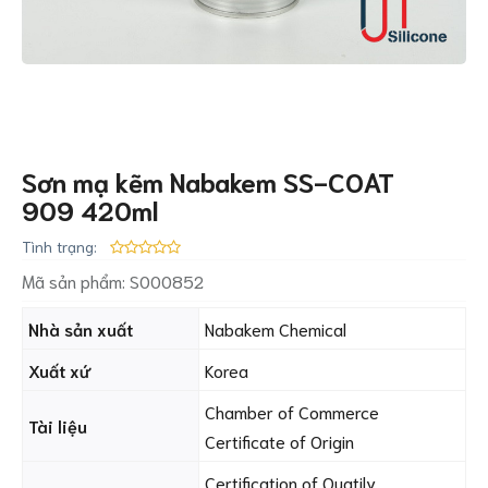
Sơn mạ kẽm Nabakem SS-COAT
909 420ml
Tình trạng:
Mã sản phẩm:
S000852
Nhà sản xuất
Nabakem Chemical
Xuất xứ
Korea
Chamber of Commerce
Tài liệu
Certificate of Origin
Certification of Quatily