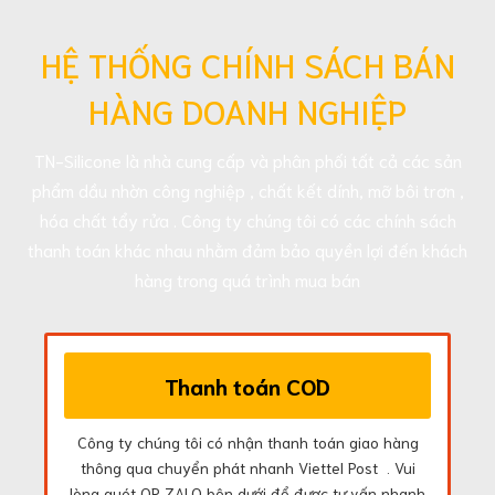
HỆ THỐNG CHÍNH SÁCH BÁN
HÀNG DOANH NGHIỆP
TN-Silicone là nhà cung cấp và phân phối tất cả các sản
phẩm dầu nhờn công nghiệp , chất kết dính, mỡ bôi trơn ,
hóa chất tẩy rửa . Công ty chúng tôi có các chính sách
thanh toán khác nhau nhằm đảm bảo quyền lợi đến khách
hàng trong quá trình mua bán
Thanh toán COD
Công ty chúng tôi có nhận thanh toán giao hàng
thông qua chuyển phát nhanh Viettel Post . Vui
lòng quét QR ZALO bên dưới để được tư vấn nhanh