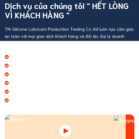
Dịch vụ của chúng tôi " HẾT LÒNG
VÌ KHÁCH HÀNG "
TN-Silicone Lubricant Production Trading Co.,ltd luôn tạo cảm giác
an toàn với mọi giao dịch khách hàng và đối tác đại lý doanh
nghiệp
Báo giá thương mại giá cạnh tranh
Giao hàng theo đúng tiến độ
Chính sách chăm sóc khách hàng tốt
Dịch vụ chúng tôi cung cấp đa dạng
Tạo giá trị thương hiệu doanh nghiệp
Tạo niềm tin đến khách hàng