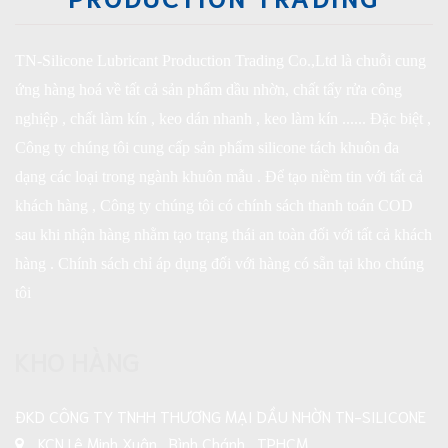
TN-Silicone Lubricant Production Trading Co.,Ltd là chuỗi cung
ứng hàng hoá về tất cả sản phẩm dầu nhờn, chất tẩy rửa công
nghiệp , chất làm kín , keo dán nhanh , keo làm kín ...... Đặc biệt ,
Công ty chúng tôi cung cấp sản phẩm silicone tách khuôn đa
dạng các loại trong ngành khuôn mẫu . Để tạo niềm tin với tất cả
khách hàng , Công ty chúng tôi có chính sách thanh toán COD
sau khi nhận hàng nhằm tạo trạng thái an toàn đối với tất cả khách
hàng . Chính sách chỉ áp dụng đối với hàng có sẵn tại kho chúng
tôi
KHO HÀNG
ĐKD CÔNG TY TNHH THƯƠNG MẠI DẦU NHỜN TN-SILICONE
KCN Lê Minh Xuân , Bình Chánh , TPHCM