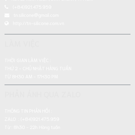
(+84)921.475.959
tn.silicone@gmail.com
http://tn-silicone.com.vn
LÀM VIỆC
THỜI GIAN LÀM VIỆC :
THỨ 2 - CHỦ NHẬT HÀNG TUẦN
TỪ 8H30 AM - 17H30 PM
PHẢN ÁNH QUA ZALO
THÔNG TIN PHẢN HỒI :
ZALO : (+84)921.475.959
Từ : 8h30 - 22h Hàng tuần