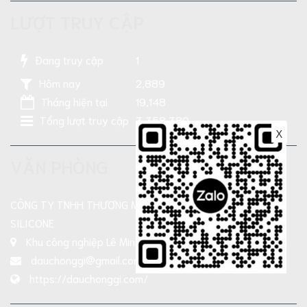
LƯỢT TRUY CẬP
Đang truy cập
1
Hôm nay
2,889
Tháng hiện tại
19,148
Tổng lượt truy cập
3,358,380
X
VĂN PHÒNG
CÔNG TY TNHH THƯƠNG MẠI SẢN XUẤT DẦU NHỜN TN-
SILICONE
Khu công nghiệp Lê Minh Xuân, Xả Bình Chánh , TP HCM
dauchonggi@gmail.com
https://dauchonggi.com/