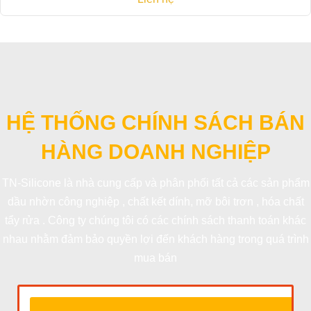
HỆ THỐNG CHÍNH SÁCH BÁN
HÀNG DOANH NGHIỆP
TN-Silicone là nhà cung cấp và phân phối tất cả các sản phẩm
dầu nhờn công nghiệp , chất kết dính, mỡ bôi trơn , hóa chất
tẩy rửa . Công ty chúng tôi có các chính sách thanh toán khác
nhau nhằm đảm bảo quyền lợi đến khách hàng trong quá trình
mua bán