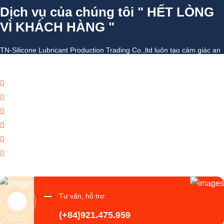
Dịch vụ của chúng tôi " HẾT LÒNG
VÌ KHÁCH HÀNG "
TN-Silicone Lubricant Production Trading Co.,ltd luôn tạo cảm giác an
toàn với mọi giao dịch khách hàng và đối tác đại lý doanh nghiệp
Báo giá thương mại giá cạnh tranh
Giao hàng theo đúng tiến độ
Chính sách chăm sóc khách hàng tốt
Dịch vụ chúng tôi cung cấp đa dạng
Tạo giá trị thương hiệu doanh nghiệp
Tạo niềm tin đến khách hàng
Tư vấn, hỗ trợ
(+84)921.475.959