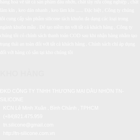
hàng hoá về tất cả sản phẩm dầu nhờn, chất tẩy rửa công nghiệp , chất
làm kín , keo dán nhanh , keo làm kín ...... Đặc biệt , Công ty chúng
tôi cung cấp sản phẩm silicone tách khuôn đa dạng các loại trong
ngành khuôn mẫu . Để tạo niềm tin với tất cả khách hàng , Công ty
chúng tôi có chính sách thanh toán COD sau khi nhận hàng nhằm tạo
trạng thái an toàn đối với tất cả khách hàng . Chính sách chỉ áp dụng
đối với hàng có sẵn tại kho chúng tôi
KHO HÀNG
ĐKD CÔNG TY TNHH THƯƠNG MẠI DẦU NHỜN TN-
SILICONE
KCN Lê Minh Xuân , Bình Chánh , TPHCM
(+84)921.475.959
tn.silicone@gmail.com
http://tn-silicone.com.vn