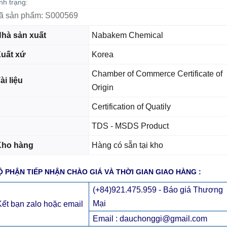
nh trạng:
ã sản phẩm:
S000569
hà sản xuất
Nabakem Chemical
uất xứ
Korea
Chamber of Commerce Certificate of
ài liệu
Origin
Certification of Quatily
TDS - MSDS Product
Kho hàng
Hàng có sẵn tại kho
Ộ PHẬN TIẾP NHẬN CHÀO GIÁ VÀ THỜI GIAN GIAO HÀNG :
(+84)921.475.959 - Báo giá Thương
Mại
Kết bạn zalo hoặc email
Email : dauchonggi@gmail.com