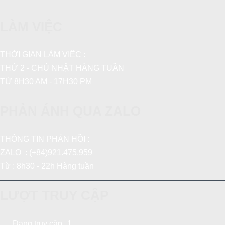
LÀM VIỆC
THỜI GIAN LÀM VIỆC :
THỨ 2 - CHỦ NHẬT HÀNG TUẦN
TỪ 8H30 AM - 17H30 PM
PHẢN ÁNH QUA ZALO
THÔNG TIN PHẢN HỒI :
ZALO : (+84)921.475.959
Từ : 8h30 - 22h Hàng tuần
LƯỢT TRUY CẬP
Đang truy cập
1