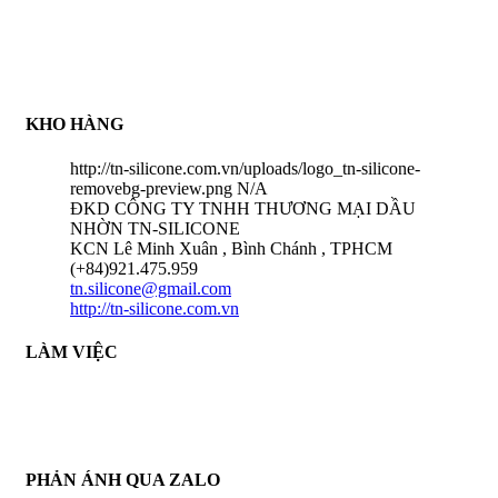
khuôn đa dạng các loại trong ngành khuôn mẫu . Để tạo niềm
tin với tất cả khách hàng , Công ty chúng tôi có chính sách
thanh toán COD sau khi nhận hàng nhằm tạo trạng thái an toàn
đối với tất cả khách hàng . Chính sách chỉ áp dụng đối với hàng
có sẵn tại kho chúng tôi
KHO HÀNG
http://tn-silicone.com.vn/uploads/logo_tn-silicone-
removebg-preview.png
N/A
ĐKD CÔNG TY TNHH THƯƠNG MẠI DẦU
NHỜN TN-SILICONE
KCN Lê Minh Xuân , Bình Chánh , TPHCM
(+84)921.475.959
tn.silicone@gmail.com
http://tn-silicone.com.vn
LÀM VIỆC
THỜI GIAN LÀM VIỆC :
THỨ 2 - CHỦ NHẬT HÀNG TUẦN
TỪ 8H30 AM - 17H30 PM
PHẢN ÁNH QUA ZALO