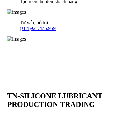
Tạo niềm tin đến khách hàng
Tư vấn, hỗ trợ
(+84)921.475.959
TN-SILICONE LUBRICANT
PRODUCTION TRADING
TN-Silicone Lubricant Production Trading Co.,Ltd là chuỗi
cung ứng hàng hoá về tất cả sản phẩm dầu nhờn, chất tẩy rửa
công nghiệp , chất làm kín , keo dán nhanh , keo làm kín ......
Đặc biệt , Công ty chúng tôi cung cấp sản phẩm silicone tách