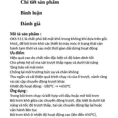
Chi tiết sản phẩm
Bình luận
Đánh giá
Mô tả sản phẩm :
OKS 511 là chất phủ bề mặt khô trong không khí dựa trên gốc
₂
MoS
để bôi trơn khô các thiết bị máy móc ở trạng thái vận
hành tạm thời và sau một thời gian dài dừng hoạt động
Ưu điểm
Hiệu quả cao do chất nền đặc biệt có độ bám dính tốt
Cho phép hệ số ma sát trượt thấp ngay cả dưới tải nặng
Tăng bảo vệ mài mòn
Chống lại môi trường bức xạ và chân không
Thu ngắn và cải thiện quá trình chạy rà của ổ trượt, vành răng
và các cặp chuyển động trượt khác
Nhiệt độ hoạt động: -180°C → +450°C
Ứng dụng :
Trong bôi trơn chạy rà kết hợp với dầu hoặc mỡ bôi trơn
Bôi trơn khô giữa các chuyển động trượt, đặc biệt là dưới tải
nặng và tốc độ trượt thấp, tại các chuyển động lặp lại hoặc
vận hành liên tục
Bôi trơn khô ở nhiệt độ hoạt động cao (lên đến 450°C),