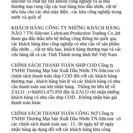
silicone và chất tẩy rửa khuôn công nghiệp và là nhà
thương mại cung cấp các loại hàng hóa dầu nhờn, vật tư
tiêu hóa cho các nhà máy điện , các khu công nghiệp trong
nước và quốc tế
KHÁCH HÀNG CÔNG TY NHỮNG KHÁCH HÀNG
NÀO ?
TN-Silicone Lubricant Production Trading Co.,ltd
tham gia đấu thầu trên hệ thống công thông tin quốc gia,
các khách hàng khu công nghiệp có nhu cầu về sản phẩm
dầu nhờn ....vật tư tiêu hao, khách hàng thương mại và các
cửa hàng tất cả các Tỉnh Thành trong lãnh thổ Việt Nam
CHÍNH SÁCH THANH TOÁN SHIP COD
Công ty
TNHH Thương Mại Sản Xuất Dầu Nhờn TN-Silicone có
chính sách thanh toán ship COD đối với các khách hàng
thương mại , khách hàng bán lẻ và các khách hàng có nhu
cầu thanh toán sau khi nhận hàng . Thông tin liên hệ về
ZALO : (+84)921.475.959 đây là ZALO chỉ nhận những
khách hàng có nhu cầu ship COD . Không nhận báo giá
thanh toán khác
CHÍNH SÁCH THANH TOÁN CÔNG NỢ
Công ty
TNHH Thương Mại Sản Xuất Dầu Nhờn TN-Silicone có
các chính sách thanh toán sau : 15 -30 ngày kể từ ngày
nhận hàng áp dụng đối với các khách hàng khu công