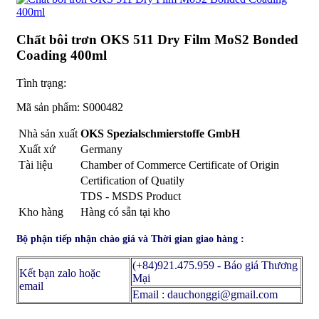
Chất bôi trơn OKS 511 Dry Film MoS2 Bonded
Coading 400ml
Tình trạng:
Mã sản phẩm:
S000482
Nhà sản xuất
OKS Spezialschmierstoffe GmbH
Xuất xứ
Germany
Tài liệu
Chamber of Commerce Certificate of Origin
Certification of Quatily
TDS - MSDS Product
Kho hàng
Hàng có sẵn tại kho
Bộ phận tiếp nhận chào giá và Thời gian giao hàng :
(+84)921.475.959 - Báo giá Thương
Kết bạn zalo hoặc
Mại
email
Email : dauchonggi@gmail.com