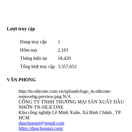
THÔNG TIN PHẢN HỒI :
ZALO : (+84)921.475.959
Từ : 8h30 - 22h Hàng tuần
Lượt truy cập
Đang truy cập
1
Hôm nay
2,161
Tháng hiện tại
18,420
Tổng lượt truy cập
3,357,652
VĂN PHÒNG
http://tn-silicone.com.vn/uploads/logo_tn-silicone-
removebg-preview.png
N/A
CÔNG TY TNHH THƯƠNG MẠI SẢN XUẤT DẦU
NHỜN TN-SILICONE
Khu công nghiệp Lê Minh Xuân, Xả Bình Chánh , TP
HCM
dauchonggi@gmail.com
https://dauchonggi.com/