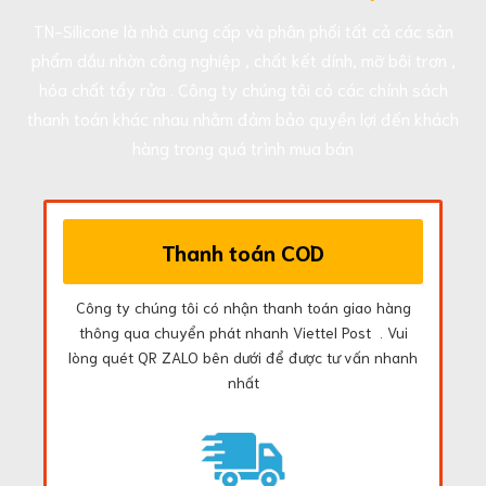
TN-Silicone là nhà cung cấp và phân phối tất cả các sản
phẩm dầu nhờn công nghiệp , chất kết dính, mỡ bôi trơn ,
hóa chất tẩy rửa . Công ty chúng tôi có các chính sách
thanh toán khác nhau nhằm đảm bảo quyền lợi đến khách
hàng trong quá trình mua bán
Thanh toán COD
Công ty chúng tôi có nhận thanh toán giao hàng
thông qua chuyển phát nhanh Viettel Post . Vui
lòng quét QR ZALO bên dưới để được tư vấn nhanh
nhất