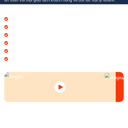
nghiệp
Báo giá thương mại giá cạnh tranh
Giao hàng theo đúng tiến độ
Chính sách chăm sóc khách hàng tốt
Dịch vụ chúng tôi cung cấp đa dạng
Tạo giá trị thương hiệu doanh nghiệp
Tạo niềm tin đến khách hàng