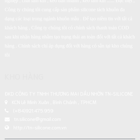
nghiệp , chất làm kín , keo dán nhanh , keo làm kín ...... Đặc biệt ,
Công ty chúng tôi cung cấp sản phẩm silicone tách khuôn đa
dạng các loại trong ngành khuôn mẫu . Để tạo niềm tin với tất cả
khách hàng , Công ty chúng tôi có chính sách thanh toán COD
sau khi nhận hàng nhằm tạo trạng thái an toàn đối với tất cả khách
hàng . Chính sách chỉ áp dụng đối với hàng có sẵn tại kho chúng
tôi
KHO HÀNG
ĐKD CÔNG TY TNHH THƯƠNG MẠI DẦU NHỜN TN-SILICONE
KCN Lê Minh Xuân , Bình Chánh , TPHCM
(+84)921.475.959
tn.silicone@gmail.com
http://tn-silicone.com.vn