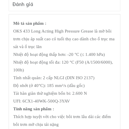
Đánh giá
Mô tả sản phẩm :
OKS 433 Long Acting High Pressure Grease là mỡ bôi
trơn chịu áp suất cao có tuổi thọ cao dành cho ổ trục ma
sát và ổ trục lăn
Nhiệt độ hoạt động thấp hơn: -20 °C (≤ 1.400 hPa)
Nhiệt độ hoạt động tối đa: 120 °C (F50 (A/1500/6000),
100h)
Tính nhất quán: 2 cấp NLGI (DIN ISO 2137)
Độ nhớt (ở 40°C): 185 mm²/s (dầu gốc)
Tải hàn giàn thử nghiệm bốn bi: 2.600 N
UFI: 6CX1-40WK-500Q-3YAV
Tính năng sản phẩm :
Thích hợp tuyệt vời cho việc bôi trơn lâu dài các điểm
bôi trơn mỡ chịu tải nặng