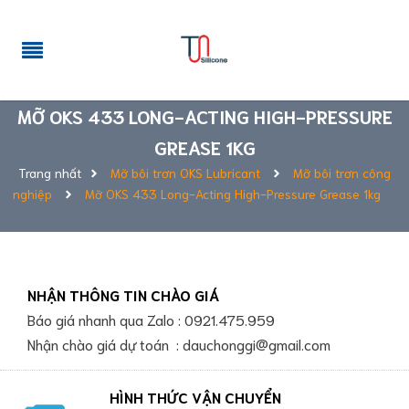
MỠ OKS 433 LONG-ACTING HIGH-PRESSURE
GREASE 1KG
Trang nhất
Mỡ bôi trơn OKS Lubricant
Mỡ bôi trơn công
nghiệp
Mỡ OKS 433 Long-Acting High-Pressure Grease 1kg
NHẬN THÔNG TIN CHÀO GIÁ
Báo giá nhanh qua Zalo : 0921.475.959
Nhận chào giá dự toán : dauchonggi@gmail.com
HÌNH THỨC VẬN CHUYỂN