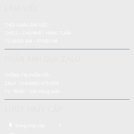
LÀM VIỆC
THỜI GIAN LÀM VIỆC :
THỨ 2 - CHỦ NHẬT HÀNG TUẦN
TỪ 8H30 AM - 17H30 PM
PHẢN ÁNH QUA ZALO
THÔNG TIN PHẢN HỒI :
ZALO : (+84)921.475.959
Từ : 8h30 - 22h Hàng tuần
LƯỢT TRUY CẬP
Đang truy cập
1