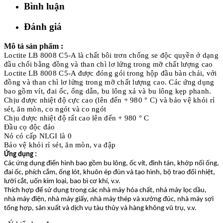
Bình luận
Đánh giá
Mô tả sản phẩm :
Loctite LB 8008 C5-A là chất bôi trơn chống se độc
quyền ở dạng
đầu chổi bằng đồng và than chì lơ lửng trong mỡ chất lượng cao
Loctite LB 8008 C5-A được đóng gói trong hộp đầu bàn chải, với
đồng và than chì lơ lửng trong mỡ chất lượng cao. Các ứng dụng
bao gồm vít, đai ốc, ống dẫn, bu lông xả và bu lông kẹp phanh.
Chịu được nhiệt độ cực cao (lên đến + 980 ° C) và bảo vệ khỏi rỉ
sét, ăn mòn, co ngót và co ngót
Chịu được nhiệt độ rất cao lên đến + 980 ° C
Đầu cọ độc đáo
Nó có cấp NLGI là 0
Bảo vệ khỏi rỉ sét, ăn mòn, va đập
Ứng dụng :
Các ứng dụng điển hình bao gồm bu lông, ốc vít, đinh tán, khớp nối ống,
đai ốc, phích cắm, ống lót, khuôn ép đùn và tạo hình, bộ trao đổi nhiệt,
lưỡi cắt, uốn kim loại, bao bì cơ khí, v.v.
Thích hợp để sử dụng trong các nhà máy hóa chất, nhà máy lọc dầu,
nhà máy điện, nhà máy giấy, nhà máy thép và xưởng đúc, nhà máy sợi
tổng hợp, sản xuất và dịch vụ tàu thủy và hàng không vũ trụ, v.v.