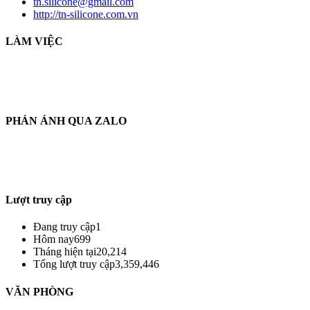
tn.silicone@gmail.com
http://tn-silicone.com.vn
LÀM VIỆC
THỜI GIAN LÀM VIỆC :
THỨ 2 - CHỦ NHẬT HÀNG TUẦN
TỪ 8H30 AM - 17H30 PM
PHẢN ÁNH QUA ZALO
THÔNG TIN PHẢN HỒI :
ZALO : (+84)921.475.959
Từ : 8h30 - 22h Hàng tuần
Lượt truy cập
Đang truy cập
1
Hôm nay
699
Tháng hiện tại
20,214
Tổng lượt truy cập
3,359,446
VĂN PHÒNG