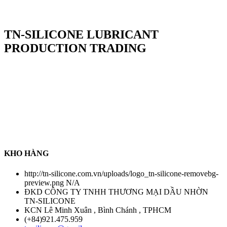
TN-SILICONE LUBRICANT
PRODUCTION TRADING
TN-Silicone Lubricant Production Trading Co.,Ltd là chuỗi cung
ứng hàng hoá về tất cả sản phẩm dầu nhờn, chất tẩy rửa công
nghiệp , chất làm kín , keo dán nhanh , keo làm kín ...... Đặc biệt ,
Công ty chúng tôi cung cấp sản phẩm silicone tách khuôn đa dạng
các loại trong ngành khuôn mẫu . Để tạo niềm tin với tất cả khách
hàng , Công ty chúng tôi có chính sách thanh toán COD sau khi
nhận hàng nhằm tạo trạng thái an toàn đối với tất cả khách hàng .
Chính sách chỉ áp dụng đối với hàng có sẵn tại kho chúng tôi
KHO HÀNG
http://tn-silicone.com.vn/uploads/logo_tn-silicone-removebg-
preview.png
N/A
ĐKD CÔNG TY TNHH THƯƠNG MẠI DẦU NHỜN
TN-SILICONE
KCN Lê Minh Xuân , Bình Chánh , TPHCM
(+84)921.475.959