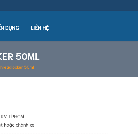
N DỤNG
LIÊN HỆ
KER 50ML
Threadlocker 50ml
ới KV TPHCM
ost hoặc chành xe