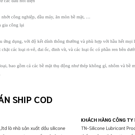
hư các đầu nối điện
ầu nhớt công nghiệp, dầu máy, ăn mòn bề mặt, …
 gia công lại
iều ứng dụng, với độ kết dính thông thường và phù hợp với hầu hết mọi 
chặt các loại ri-vê, đai ốc, đinh vít, và các loại ốc có phần ren bên dư
 loại, bao gồm cả các bề mặt thụ động như thép không gỉ, nhôm và bề mặ
.
ÁN SHIP COD
KHÁCH HÀNG CÔNG TY 
ltd là nhà sản xuất dầu silicone
TN-Silicone Lubricant Pro