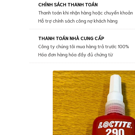
CHÍNH SÁCH THANH TOÁN
CHÍNH
Ambersil
SÁCH
Thanh toán khi nhận hàng hoặc chuyển khoản
Lubricant
VẬN
Hỗ trợ chính sách công nợ khách hàng
CHUYỂN
Magnaflux
Lubricant
Zip-
THANH TOÁN NHÀ CUNG CẤP
Chem
Công ty chúng tôi mua hàng trả trước 100%
Chemical
Hóa đơn hàng hóa đầy đủ chứng từ
Dầu
nhờn
công
nghiệp
Dầu
nhớt
đặc
chủng
Dầu
nhờn
Castrol
-
BP