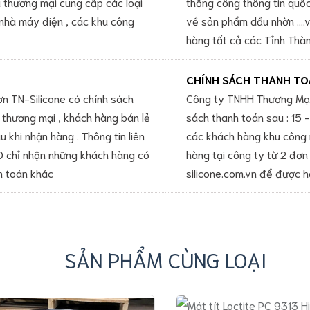
 thương mại cung cấp các loại
thống công thông tin quố
 nhà máy điện , các khu công
về sản phẩm dầu nhờn ....
hàng tất cả các Tỉnh Thàn
CHÍNH SÁCH THANH TO
 TN-Silicone có chính sách
Công ty TNHH Thương Mại
 thương mại , khách hàng bán lẻ
sách thanh toán sau : 15
 khi nhận hàng . Thông tin liên
các khách hàng khu công 
 chỉ nhận những khách hàng có
hàng tại công ty từ 2 đơn 
h toán khác
silicone.com.vn để được h
SẢN PHẨM CÙNG LOẠI