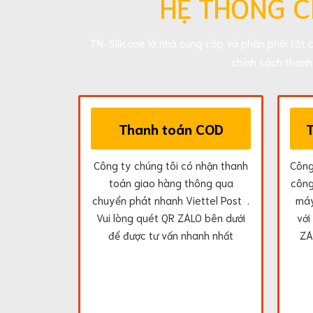
HỆ THỐNG C
Corporation
Chất
bôi
TN-Silicone là nhà cung cấp và phân phối tất 
trơn
chính sách than
Rocol
Lubricant
Hóa
chất
tầy
Thanh toán COD
rửa
cáu
cặn
Công ty chúng tôi có nhận thanh
Công
Chất
toán giao hàng thông qua
công
làm
sạch
chuyển phát nhanh Viettel Post .
máy
thiết
Vui lòng quét QR ZALO bên dưới
với
bị
để được tư vấn nhanh nhất
ZA
điện
Anti-
Seize
Compound
Mỡ