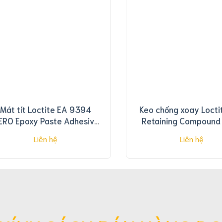
Mát tít Loctite EA 9394
Keo chống xoay Locti
ERO Epoxy Paste Adhesive
Retaining Compound
50g
Liên hệ
Liên hệ