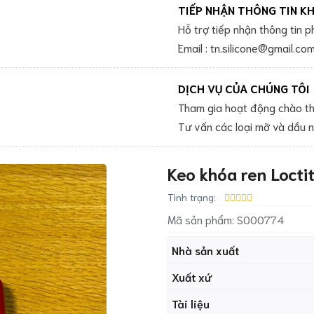
TIẾP NHẬN THÔNG TIN K
Hỗ trợ tiếp nhận thông tin 
Email : tn.silicone@gmail.co
DỊCH VỤ CỦA CHÚNG TÔI
Tham gia hoạt động chào th
Tư vấn các loại mỡ và dầu 
Keo khóa ren Locti
Tình trạng:
Mã sản phẩm:
S000774
Nhà sản xuất
Xuất xứ
Tài liệu