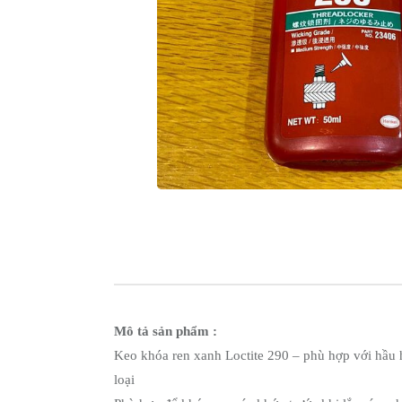
Dầu
Nhờn
Exxon
Mobil
Dầu
Caterpillar
Industrial
Shell
-
Quaker
Houghton
Cassida
-
Fuchs
Lubricant
Matrix
Specialty
Lubricants
Mô tả sản phẩm :
Mỡ
Keo khóa ren xanh Loctite 290 – phù hợp với hầu hế
bôi
trơn
loại
công