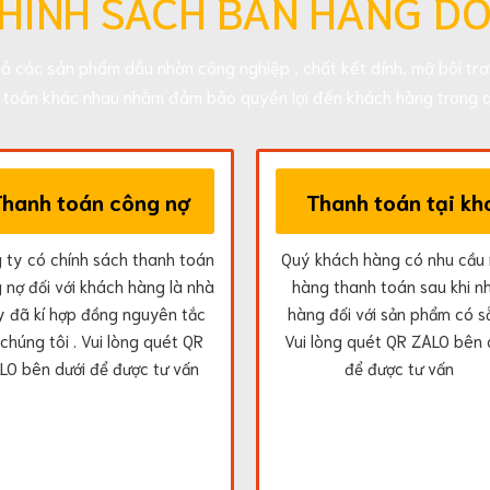
HÍNH SÁCH BÁN HÀNG D
cả các sản phẩm dầu nhờn công nghiệp , chất kết dính, mỡ bôi trơn
h toán khác nhau nhằm đảm bảo quyền lợi đến khách hàng trong q
Thanh toán công nợ
Thanh toán tại kh
 ty có chính sách thanh toán
Quý khách hàng có nhu cầu
 nợ đối với khách hàng là nhà
hàng thanh toán sau khi n
 đã kí hợp đồng nguyên tắc
hàng đối với sản phẩm có s
 chúng tôi . Vui lòng quét QR
Vui lòng quét QR ZALO bên 
LO bên dưới để được tư vấn
để được tư vấn