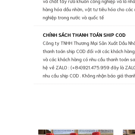
và chất tẩy rửa khuôn công nghiệp và là nhà
trơn
OKS
hàng hóa dầu nhờn, vật tư tiêu hóa cho các
Lubricant
nghiệp trong nước và quốc tế
Mỡ
bôi
trơn
CHÍNH SÁCH THANH TOÁN SHIP COD
đặc
Công ty TNHH Thương Mại Sản Xuất Dầu Nhờn
chủng
thanh toán ship COD đối với các khách hàng
Mỡ
bôi
và các khách hàng có nhu cầu thanh toán sau
trơn
hệ về ZALO : (+84)921.475.959 đây là ZALO
Nye
nhu cầu ship COD . Không nhận báo giá than
Lubricant
Keo
dán
công
nghiệp
Keo
dán
Loctite
Keo
dán