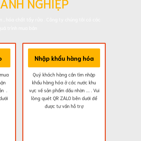
OANH NGHIỆP
 , hóa chất tẩy rửa . Công ty chúng tôi có các
uá trình mua bán
o
Nhập khẩu hàng hóa
 mua
Quý khách hàng cần tìm nhập
hận
khẩu hàng hóa ở các nước khu
ẵn .
vực về sản phẩm dầu nhờn .... . Vui
dưới
lòng quét QR ZALO bên dưới để
được tư vấn hỗ trợ