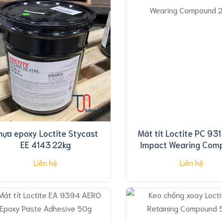
hựa epoxy Loctite Stycast
Mát tít Loctite PC 93
EE 4143 22kg
Impact Wearing Com
25lb
Liên hệ
Liên hệ