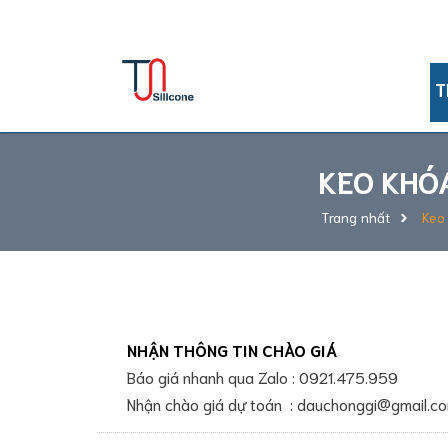
Khu Công Nghiệp Lê Minh Xuân,, Xã Bình Chán
T
GIỚI
Phụ
THIỆU
gia
DOANH
bảo
KEO KHÓ
NGHIỆP
dưỡng
Phụ
Trang nhất
Keo 
TẦM
gia
NHÌN
chống
THƯƠNG
HIỆU
gỉ
Sprayon
HÌNH
Lubricant
THỨC
THANH
CRC
TOÁN
NHẬN THÔNG TIN CHÀO GIÁ
Industries
Báo giá nhanh qua Zalo : 0921.475.959
Chesterton
CHÍNH
SÁCH
Lubricant
Nhận chào giá dự toán : dauchonggi@gmail.c
ĐỔI
Nabakem
TRẢ
Chemical