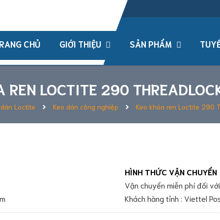
h , TPHCM, Việt Nam
RANG CHỦ
GIỚI THIỆU
SẢN PHẨM
TUYỂ
A REN LOCTITE 290 THREADLOC
dán Loctite
Keo dán công nghiệp
Keo khóa ren Loctite 290 
HÌNH THỨC VẬN CHUYỂN
Vận chuyển miễn phí đối v
om
Khách hàng tỉnh : Viettel P