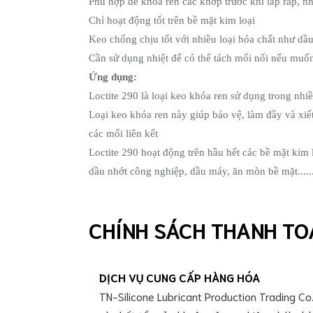
Phù hợp để khóa ren các khớp trước khi lắp ráp, n
nghiệp
Chỉ hoạt động tốt trên bề mặt kim loại
Mỡ
bôi
Keo chống chịu tốt với nhiều loại hóa chất như d
trơn
Cần sử dụng nhiệt để có thể tách mối nối nếu muốn
Kluber
Ứng dụng:
Mỡ
bôi
Loctite 290 là loại keo khóa ren sử dụng trong nh
trơn
Loại keo khóa ren này giúp bảo vệ, làm đầy và xiết 
Molykote
các mối liên kết
Mỡ
Loctite 290 hoạt động trên hầu hết các bề mặt kim
bôi
trơn
dầu nhớt công nghiệp, dầu máy, ăn mòn bề mặt.....
Super
Lube
Mỡ
CHÍNH SÁCH THANH TO
bôi
trơn
Kyodo
Yushi
DỊCH VỤ CUNG CẤP HÀNG HÓA
Mỡ
TN-Silicone Lubricant Production Trading Co.,
bôi