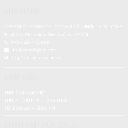
KHO HÀNG
ĐKD CÔNG TY TNHH THƯƠNG MẠI DẦU NHỜN TN-SILICONE
KCN Lê Minh Xuân , Bình Chánh , TPHCM
(+84)921.475.959
tn.silicone@gmail.com
http://tn-silicone.com.vn
LÀM VIỆC
THỜI GIAN LÀM VIỆC :
THỨ 2 - CHỦ NHẬT HÀNG TUẦN
TỪ 8H30 AM - 17H30 PM
PHẢN ÁNH QUA ZALO