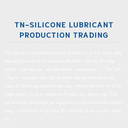
TN-SILICONE LUBRICANT
PRODUCTION TRADING
TN-Silicone Lubricant Production Trading Co.,Ltd là chuỗi cung
ứng hàng hoá về tất cả sản phẩm dầu nhờn, chất tẩy rửa công
nghiệp , chất làm kín , keo dán nhanh , keo làm kín ...... Đặc biệt ,
Công ty chúng tôi cung cấp sản phẩm silicone tách khuôn đa
dạng các loại trong ngành khuôn mẫu . Để tạo niềm tin với tất cả
khách hàng , Công ty chúng tôi có chính sách thanh toán COD
sau khi nhận hàng nhằm tạo trạng thái an toàn đối với tất cả khách
hàng . Chính sách chỉ áp dụng đối với hàng có sẵn tại kho chúng
tôi