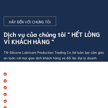
HÃY ĐẾN VỚI CHÚNG TÔI
Dịch vụ của chúng tôi " HẾT LÒNG
VÌ KHÁCH HÀNG "
TN-Silicone Lubricant Production Trading Co.,ltd luôn tạo cảm giác
an toàn với mọi giao dịch khách hàng và đối tác đại lý doanh
nghiệp
Báo giá thương mại giá cạnh tranh
Giao hàng theo đúng tiến độ
Chính sách chăm sóc khách hàng tốt
Dịch vụ chúng tôi cung cấp đa dạng
Tạo giá trị thương hiệu doanh nghiệp
Tạo niềm tin đến khách hàng