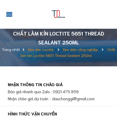
CHẤT LÀM KÍN LOCTITE 5651 THREAD
SEALANT 250ML
Trang nhất
Keo dán Loctite
Keo dán công nghiệp
Chất
làm kín Loctite 5651 Thread Sealant 250ml
NHẬN THÔNG TIN CHÀO GIÁ
Báo giá nhanh qua Zalo : 0921.475.959
Nhận chào giá dự toán : dauchonggi@gmail.com
HÌNH THỨC VẬN CHUYỂN