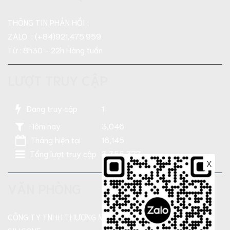
THÔNG TIN PHẢN HỒI :
ZALO : (+84)921.475.959
Từ : 8h30 - 22h Hàng tuần
LƯỢT TRUY CẬP
Đang truy cập
1
Hôm nay
3,046
Tháng hiện tại
16,145
Tổng lượt truy cập
3,355,377
X
VĂN PHÒNG
CÔNG TY TNHH THƯƠNG MẠI SẢN XUẤT DẦU NHỜN TN-