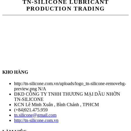
TN-SILICONE LUBRICANT
PRODUCTION TRADING
TN-Silicone Lubricant Production Trading Co.,Ltd là chuỗi cung
ứng hàng hoá về tất cả sản phẩm dầu nhờn, chất tẩy rửa công
nghiệp , chất làm kín , keo dán nhanh , keo làm kín ...... Đặc biệt ,
Công ty chúng tôi cung cấp sản phẩm silicone tách khuôn đa dạng
các loại trong ngành khuôn mẫu . Để tạo niềm tin với tất cả khách
hàng , Công ty chúng tôi có chính sách thanh toán COD sau khi
nhận hàng nhằm tạo trạng thái an toàn đối với tất cả khách hàng .
Chính sách chỉ áp dụng đối với hàng có sẵn tại kho chúng tôi
KHO HÀNG
http://tn-silicone.com.vn/uploads/logo_tn-silicone-removebg-
preview.png
N/A
ĐKD CÔNG TY TNHH THƯƠNG MẠI DẦU NHỜN
TN-SILICONE
KCN Lê Minh Xuân , Bình Chánh , TPHCM
(+84)921.475.959
tn.silicone@gmail.com
http://tn-silicone.com.vn