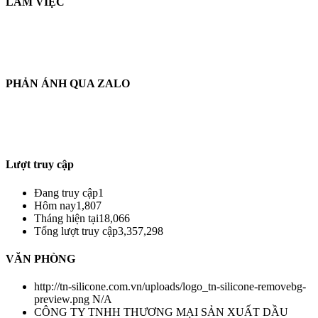
LÀM VIỆC
THỜI GIAN LÀM VIỆC :
THỨ 2 - CHỦ NHẬT HÀNG TUẦN
TỪ 8H30 AM - 17H30 PM
PHẢN ÁNH QUA ZALO
THÔNG TIN PHẢN HỒI :
ZALO : (+84)921.475.959
Từ : 8h30 - 22h Hàng tuần
Lượt truy cập
Đang truy cập
1
Hôm nay
1,807
Tháng hiện tại
18,066
Tổng lượt truy cập
3,357,298
VĂN PHÒNG
http://tn-silicone.com.vn/uploads/logo_tn-silicone-removebg-
preview.png
N/A
CÔNG TY TNHH THƯƠNG MẠI SẢN XUẤT DẦU