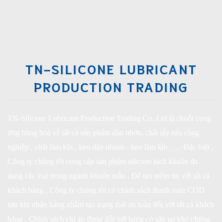
TN-SILICONE LUBRICANT
PRODUCTION TRADING
TN-Silicone Lubricant Production Trading Co.,Ltd là chuỗi cung
ứng hàng hoá về tất cả sản phẩm dầu nhờn, chất tẩy rửa công
nghiệp , chất làm kín , keo dán nhanh , keo làm kín ...... Đặc biệt ,
Công ty chúng tôi cung cấp sản phẩm silicone tách khuôn đa
dạng các loại trong ngành khuôn mẫu . Để tạo niềm tin với tất cả
khách hàng , Công ty chúng tôi có chính sách thanh toán COD
sau khi nhận hàng nhằm tạo trạng thái an toàn đối với tất cả khách
hàng . Chính sách chỉ áp dụng đối với hàng có sẵn tại kho chúng