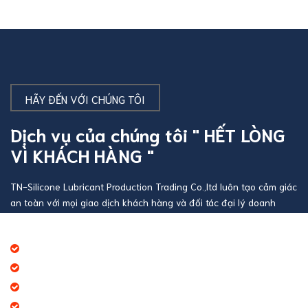
HÃY ĐẾN VỚI CHÚNG TÔI
Dịch vụ của chúng tôi " HẾT LÒNG
VÌ KHÁCH HÀNG "
TN-Silicone Lubricant Production Trading Co.,ltd luôn tạo cảm giác
an toàn với mọi giao dịch khách hàng và đối tác đại lý doanh
nghiệp
Báo giá thương mại giá cạnh tranh
Giao hàng theo đúng tiến độ
Chính sách chăm sóc khách hàng tốt
Dịch vụ chúng tôi cung cấp đa dạng