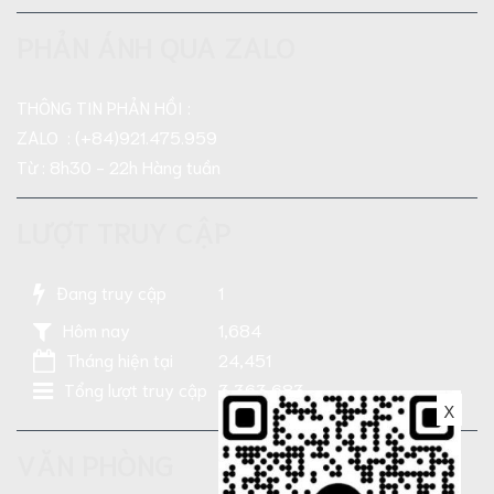
PHẢN ÁNH QUA ZALO
THÔNG TIN PHẢN HỒI :
ZALO : (+84)921.475.959
Từ : 8h30 - 22h Hàng tuần
LƯỢT TRUY CẬP
Đang truy cập
1
Hôm nay
1,684
Tháng hiện tại
24,451
Tổng lượt truy cập
3,363,683
X
VĂN PHÒNG