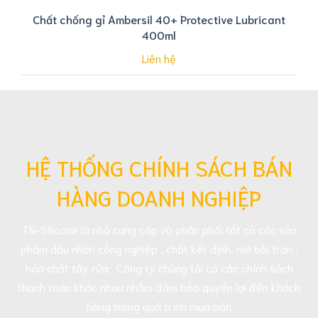
Chất chống gỉ Ambersil 40+ Protective Lubricant
400ml
Liên hệ
HỆ THỐNG CHÍNH SÁCH BÁN
HÀNG DOANH NGHIỆP
TN-Silicone là nhà cung cấp và phân phối tất cả các sản
phẩm dầu nhờn công nghiệp , chất kết dính, mỡ bôi trơn ,
hóa chất tẩy rửa . Công ty chúng tôi có các chính sách
thanh toán khác nhau nhằm đảm bảo quyền lợi đến khách
hàng trong quá trình mua bán