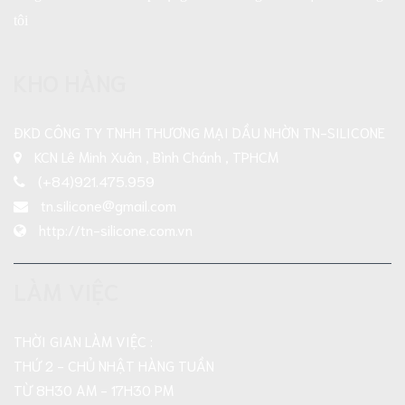
tôi
KHO HÀNG
ĐKD CÔNG TY TNHH THƯƠNG MẠI DẦU NHỜN TN-SILICONE
KCN Lê Minh Xuân , Bình Chánh , TPHCM
(+84)921.475.959
tn.silicone@gmail.com
http://tn-silicone.com.vn
LÀM VIỆC
THỜI GIAN LÀM VIỆC :
THỨ 2 - CHỦ NHẬT HÀNG TUẦN
TỪ 8H30 AM - 17H30 PM