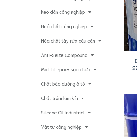
CHÍNH
Ambersil
Keo dán công nghiệp
SÁCH
Lubricant
VẬN
CHUYỂN
Magnaflux
Hoá chất công nghiệp
Lubricant
Zip-
Hóa chất tầy rửa cáu cặn
Chem
Chemical
Anti-Seize Compound
Dầu
nhờn
công
2
Mát tít epoxy sữa chữa
nghiệp
Dầu
Chất bảo dưỡng ô tô
nhớt
đặc
chủng
Chất trám làm kín
Dầu
nhờn
Silicone Oil Industrial
Castrol
-
Vật tư công nghiệp
BP