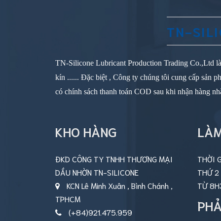
nghiệp
Mỡ
bôi
TN-SIL
trơn
Kluber
Mỡ
TN-Silicone Lubricant Production Trading Co.,Ltd là
bôi
trơn
kín ...... Đặc biệt , Công ty chúng tôi cung cấp sản
Molykote
có chính sách thanh toán COD sau khi nhận hàng nhằm 
Mỡ
bôi
trơn
KHO HÀNG
LÀM
Super
Lube
Mỡ
ĐKD CÔNG TY TNHH THƯƠNG MẠI
THỜI G
bôi
trơn
DẦU NHỜN TN-SILICONE
THỨ 2
Kyodo
KCN Lê Minh Xuân , Bình Chánh ,
TỪ 8H
Yushi
TPHCM
PHẢ
Mỡ
(+84)921.475.959
bôi