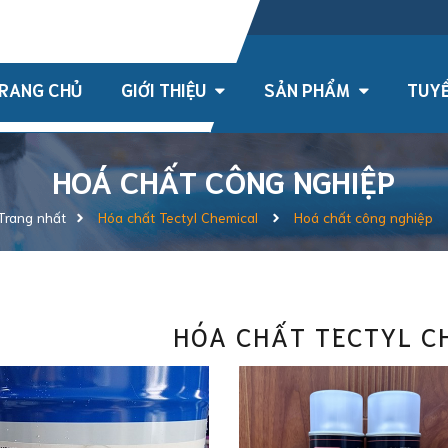
h , TPHCM, Việt Nam
RANG CHỦ
GIỚI THIỆU
SẢN PHẨM
TUYỂ
HOÁ CHẤT CÔNG NGHIỆP
Trang nhất
Hóa chất Tectyl Chemical
Hoá chất công nghiệp
HÓA CHẤT TECTYL C