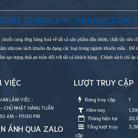
ICONE LUBRICANT PRODUCTION 
 chuỗi cung ứng hàng hoá về tất cả sản phẩm dầu nhờn, chất tẩy rửa cô
 phẩm silicone tách khuôn đa dạng các loại trong ngành khuôn mẫu . Để t
tạo trạng thái an toàn đối với tất cả khách hàng . Chính sách chỉ áp 
 VIỆC
LƯỢT TRUY CẬP
IAN LÀM VIỆC :
Đang truy cập
1
 - CHỦ NHẬT HÀNG TUẦN
Hôm nay
1,3
30 AM - 17H30 PM
Tháng hiện tại
20,
N ÁNH QUA ZALO
Tổng lượt truy
3,3
cập