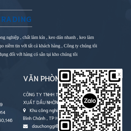
TRADING
ng nghiệp , chất làm kín , keo dán nhanh , keo làm
ạo niềm tin với tất cả khách hàng , Công ty chúng tôi
dụng đối với hàng có sẵn tại kho chúng tôi
X
VĂN PHÒNG
CÔNG TY TNHH THƯƠNG MẠI SẢN
XUẤT DẦU NHỜN TN-SILICONE
99
Khu công nghiệp Lê Minh Xuân, Xả
914
Bình Chánh , TP HCM
60,146
dauchonggi@gmail.com