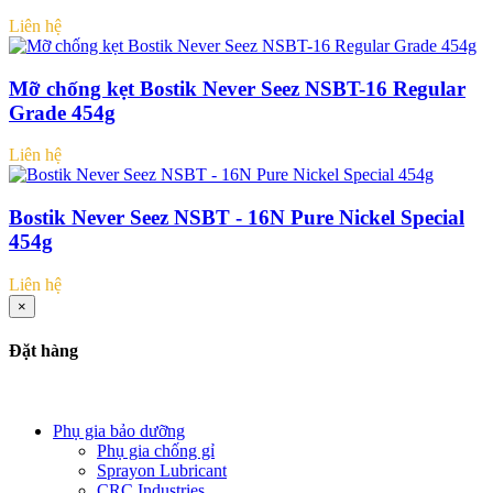
Liên hệ
Mỡ chống kẹt Bostik Never Seez NSBT-16 Regular
Grade 454g
Liên hệ
Bostik Never Seez NSBT - 16N Pure Nickel Special
454g
Liên hệ
×
Đặt hàng
Phụ gia bảo dưỡng
Phụ gia chống gỉ
Sprayon Lubricant
CRC Industries