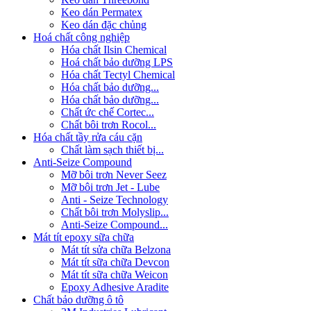
Keo dán Permatex
Keo dán đặc chủng
Hoá chất công nghiệp
Hóa chất Ilsin Chemical
Hoá chất bảo dưỡng LPS
Hóa chất Tectyl Chemical
Hóa chất bảo dưỡng...
Hóa chất bảo dưỡng...
Chất ức chế Cortec...
Chất bôi trơn Rocol...
Hóa chất tầy rửa cáu cặn
Chất làm sạch thiết bị...
Anti-Seize Compound
Mỡ bôi trơn Never Seez
Mỡ bôi trơn Jet - Lube
Anti - Seize Technology
Chất bôi trơn Molyslip...
Anti-Seize Compound...
Mát tít epoxy sữa chữa
Mát tít sửa chữa Belzona
Mát tít sữa chữa Devcon
Mát tít sữa chữa Weicon
Epoxy Adhesive Aradite
Chất bảo dưỡng ô tô