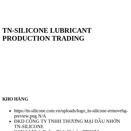
TN-SILICONE LUBRICANT
PRODUCTION TRADING
TN-Silicone Lubricant Production Trading Co.,Ltd là chuỗi cung
ứng hàng hoá về tất cả sản phẩm dầu nhờn, chất tẩy rửa công
nghiệp , chất làm kín , keo dán nhanh , keo làm kín ...... Đặc biệt ,
Công ty chúng tôi cung cấp sản phẩm silicone tách khuôn đa dạng
các loại trong ngành khuôn mẫu . Để tạo niềm tin với tất cả khách
hàng , Công ty chúng tôi có chính sách thanh toán COD sau khi
nhận hàng nhằm tạo trạng thái an toàn đối với tất cả khách hàng .
Chính sách chỉ áp dụng đối với hàng có sẵn tại kho chúng tôi
KHO HÀNG
https://tn-silicone.com.vn/uploads/logo_tn-silicone-removebg-
preview.png
N/A
ĐKD CÔNG TY TNHH THƯƠNG MẠI DẦU NHỜN
TN-SILICONE