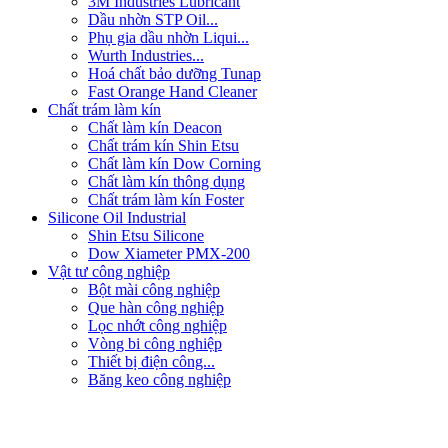
3M Industries Lubricant
Dầu nhờn STP Oil...
Phụ gia dầu nhờn Liqui...
Wurth Industries...
Hoá chất bảo dưỡng Tunap
Fast Orange Hand Cleaner
Chất trám làm kín
Chất làm kín Deacon
Chất trám kín Shin Etsu
Chất làm kín Dow Corning
Chất làm kín thông dụng
Chất trám làm kín Foster
Silicone Oil Industrial
Shin Etsu Silicone
Dow Xiameter PMX-200
Vật tư công nghiệp
Bột mài công nghiệp
Que hàn công nghiệp
Lọc nhớt công nghiệp
Vòng bi công nghiệp
Thiết bị điện công...
Băng keo công nghiệp