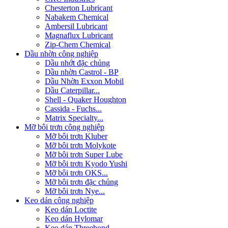
Chesterton Lubricant
Nabakem Chemical
Ambersil Lubricant
Magnaflux Lubricant
Zip-Chem Chemical
Dầu nhờn công nghiệp
Dầu nhớt đặc chủng
Dầu nhờn Castrol - BP
Dầu Nhờn Exxon Mobil
Dầu Caterpillar...
Shell - Quaker Houghton
Cassida - Fuchs...
Matrix Specialty...
Mỡ bôi trơn công nghiệp
Mỡ bôi trơn Kluber
Mỡ bôi trơn Molykote
Mỡ bôi trơn Super Lube
Mỡ bôi trơn Kyodo Yushi
Mỡ bôi trơn OKS...
Mỡ bôi trơn đặc chủng
Mỡ bôi trơn Nye...
Keo dán công nghiệp
Keo dán Loctite
Keo dán Hylomar
Keo dán Threebond