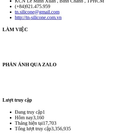
KCN Lê Minh Xuân , Bình Chánh , TPHCM
(+84)921.475.959
tn.silicone@gmail.com
http://tn-silicone.com.vn
LÀM VIỆC
THỜI GIAN LÀM VIỆC :
THỨ 2 - CHỦ NHẬT HÀNG TUẦN
TỪ 8H30 AM - 17H30 PM
PHẢN ÁNH QUA ZALO
THÔNG TIN PHẢN HỒI :
ZALO : (+84)921.475.959
Từ : 8h30 - 22h Hàng tuần
Lượt truy cập
Đang truy cập
1
Hôm nay
3,160
Tháng hiện tại
17,703
Tổng lượt truy cập
3,356,935