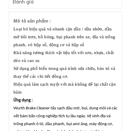
Đánh giá
Mô tả sản phẩm :
Loại bỏ hiệu quả và nhanh cặn dầu / dầu nhờn, dầu
mỡ bôi trơn, bồ hóng, bụi phanh trên xe, đĩa và trống
phanh, vỏ hộp số, động cơ và hộp số
Khả năng tương thích vật liệu tốt với sơn, nhựa, chất
dẻo và cao su
Sử dụng phổ biến trong quá trình sửa chữa, bảo trì và
thay thế các chi tiết đông cơ.
Hiệu quả làm sạch tuyệt với mà không để lại chất cặn
bám
Ứng dụng :
Wurth Brake Cleaner tẩy sạch dầu mỡ, bụi, dung môi và các
vết bám bẩn công nghiệp tích tụ lâu ngày. Vệ sinh đĩa và
trống phanh ô tô, dầu phanh, bụi ami-ăng, máy động cơ,