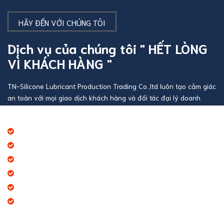
HÃY ĐẾN VỚI CHÚNG TÔI
Dịch vụ của chúng tôi " HẾT LÒNG
VÌ KHÁCH HÀNG "
TN-Silicone Lubricant Production Trading Co.,ltd luôn tạo cảm giác
an toàn với mọi giao dịch khách hàng và đối tác đại lý doanh
nghiệp
Báo giá thương mại giá cạnh tranh
Giao hàng theo đúng tiến độ
Chính sách chăm sóc khách hàng tốt
Dịch vụ chúng tôi cung cấp đa dạng
Tạo giá trị thương hiệu doanh nghiệp
Tạo niềm tin đến khách hàng