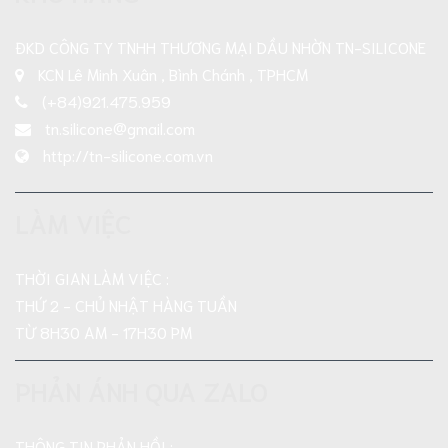
ĐKD CÔNG TY TNHH THƯƠNG MẠI DẦU NHỜN TN-SILICONE
KCN Lê Minh Xuân , Bình Chánh , TPHCM
(+84)921.475.959
tn.silicone@gmail.com
http://tn-silicone.com.vn
LÀM VIỆC
THỜI GIAN LÀM VIỆC :
THỨ 2 - CHỦ NHẬT HÀNG TUẦN
TỪ 8H30 AM - 17H30 PM
PHẢN ÁNH QUA ZALO
THÔNG TIN PHẢN HỒI :