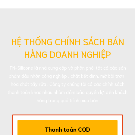
HỆ THỐNG CHÍNH SÁCH BÁN
HÀNG DOANH NGHIỆP
TN-Silicone là nhà cung cấp và phân phối tất cả các sản
phẩm dầu nhờn công nghiệp , chất kết dính, mỡ bôi trơn ,
hóa chất tẩy rửa . Công ty chúng tôi có các chính sách
thanh toán khác nhau nhằm đảm bảo quyền lợi đến khách
hàng trong quá trình mua bán
Thanh toán COD