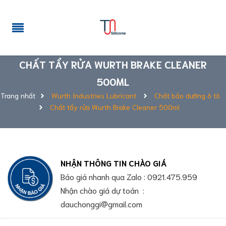
CHẤT TẨY RỬA WURTH BRAKE CLEANER
500ML
Trang nhất
Wurth Industries Lubricant
Chất bảo dưỡng ô tô
Chất tẩy rửa Wurth Brake Cleaner 500ml
NHẬN THÔNG TIN CHÀO GIÁ
Báo giá nhanh qua Zalo : 0921.475.959
Nhận chào giá dự toán :
dauchonggi@gmail.com