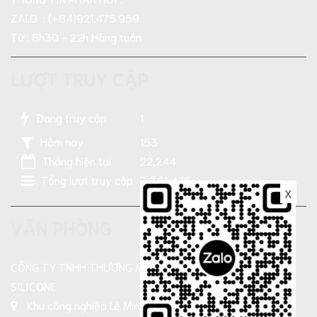
ZALO : (+84)921.475.959
Từ : 8h30 - 22h Hàng tuần
LƯỢT TRUY CẬP
Đang truy cập
1
Hôm nay
153
Tháng hiện tại
22,244
Tổng lượt truy cập
3,361,476
X
VĂN PHÒNG
CÔNG TY TNHH THƯƠNG MẠI SẢN XUẤT DẦU NHỜN TN-
SILICONE
Khu công nghiệp Lê Minh Xuân, Xả Bình Chánh , TP HCM