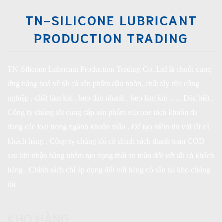
TN-SILICONE LUBRICANT
PRODUCTION TRADING
TN-Silicone Lubricant Production Trading Co.,Ltd là chuỗi cung
ứng hàng hoá về tất cả sản phẩm dầu nhờn, chất tẩy rửa công
nghiệp , chất làm kín , keo dán nhanh , keo làm kín ...... Đặc biệt ,
Công ty chúng tôi cung cấp sản phẩm silicone tách khuôn đa
dạng các loại trong ngành khuôn mẫu . Để tạo niềm tin với tất cả
khách hàng , Công ty chúng tôi có chính sách thanh toán COD
sau khi nhận hàng nhằm tạo trạng thái an toàn đối với tất cả khách
hàng . Chính sách chỉ áp dụng đối với hàng có sẵn tại kho chúng
tôi
KHO HÀNG