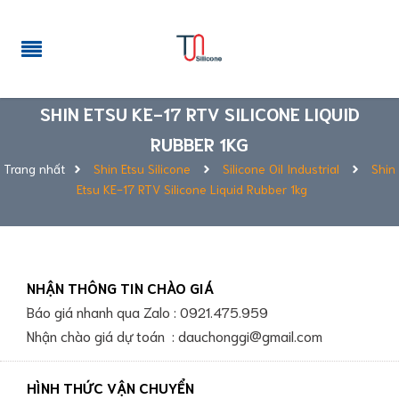
SHIN ETSU KE-17 RTV SILICONE LIQUID
RUBBER 1KG
Trang nhất
Shin Etsu Silicone
Silicone Oil Industrial
Shin
Etsu KE-17 RTV Silicone Liquid Rubber 1kg
NHẬN THÔNG TIN CHÀO GIÁ
Báo giá nhanh qua Zalo : 0921.475.959
Nhận chào giá dự toán : dauchonggi@gmail.com
HÌNH THỨC VẬN CHUYỂN