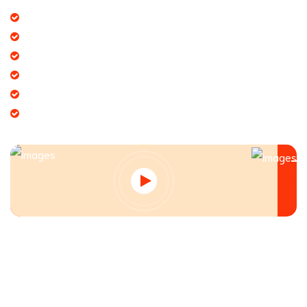
Báo giá thương mại giá cạnh tranh
Giao hàng theo đúng tiến độ
Chính sách chăm sóc khách hàng tốt
Dịch vụ chúng tôi cung cấp đa dạng
Tạo giá trị thương hiệu doanh nghiệp
Tạo niềm tin đến khách hàng