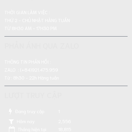
THỜI GIAN LÀM VIỆC :
THỨ 2 - CHỦ NHẬT HÀNG TUẦN
TỪ 8H30 AM - 17H30 PM
PHẢN ÁNH QUA ZALO
THÔNG TIN PHẢN HỒI :
ZALO : (+84)921.475.959
Từ : 8h30 - 22h Hàng tuần
LƯỢT TRUY CẬP
Đang truy cập
1
Hôm nay
2,556
Tháng hiện tại
18,815