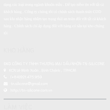
dạng các loại trong ngành khuôn mẫu . Để tạo niềm tin với tất cả
khách hàng , Công ty chúng tôi có chính sách thanh toán COD
sau khi nhận hàng nhằm tạo trạng thái an toàn đối với tất cả khách
hàng . Chính sách chỉ áp dụng đối với hàng có sẵn tại kho chúng
tôi
KHO HÀNG
ĐKD CÔNG TY TNHH THƯƠNG MẠI DẦU NHỜN TN-SILICONE
KCN Lê Minh Xuân , Bình Chánh , TPHCM
(+84)921.475.959
tn.silicone@gmail.com
http://tn-silicone.com.vn
LÀM VIỆC