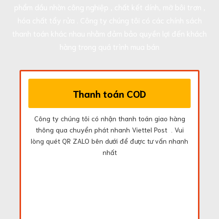
phẩm dầu nhờn công nghiệp , chất kết dính, mỡ bôi trơn ,
hóa chất tẩy rửa . Công ty chúng tôi có các chính sách
thanh toán khác nhau nhằm đảm bảo quyền lợi đến khách
hàng trong quá trình mua bán
Thanh toán COD
Công ty chúng tôi có nhận thanh toán giao hàng
thông qua chuyển phát nhanh Viettel Post . Vui
lòng quét QR ZALO bên dưới để được tư vấn nhanh
nhất