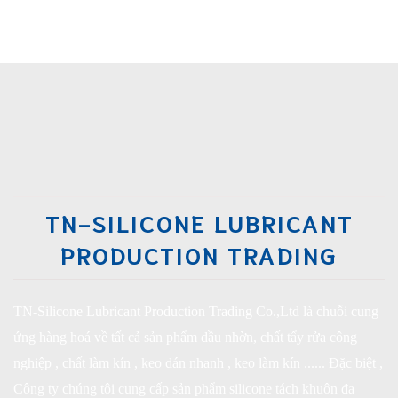
TN-SILICONE LUBRICANT
PRODUCTION TRADING
TN-Silicone Lubricant Production Trading Co.,Ltd là chuỗi cung
ứng hàng hoá về tất cả sản phẩm dầu nhờn, chất tẩy rửa công
nghiệp , chất làm kín , keo dán nhanh , keo làm kín ...... Đặc biệt ,
Công ty chúng tôi cung cấp sản phẩm silicone tách khuôn đa