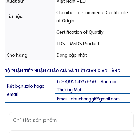
Xuất xứ
Việt Nam - EU
Chamber of Commerce Certificate
Tài liệu
of Origin
Certification of Quatily
TDS - MSDS Product
Kho hàng
Đang cập nhật
BỘ PHẬN TIẾP NHẬN CHÀO GIÁ VÀ THỜI GIAN GIAO HÀNG :
(+84)921.475.959 - Báo giá
Kết bạn zalo hoặc
Thương Mại
email
Email : dauchonggi@gmail.com
Chi tiết sản phẩm