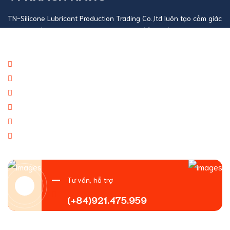
TN-Silicone Lubricant Production Trading Co.,ltd luôn tạo cảm giác
an toàn với mọi giao dịch khách hàng và đối tác đại lý doanh
nghiệp
Báo giá thương mại giá cạnh tranh
Giao hàng theo đúng tiến độ
Chính sách chăm sóc khách hàng tốt
Dịch vụ chúng tôi cung cấp đa dạng
Tạo giá trị thương hiệu doanh nghiệp
Tạo niềm tin đến khách hàng
Tư vấn, hỗ trợ
(+84)921.475.959