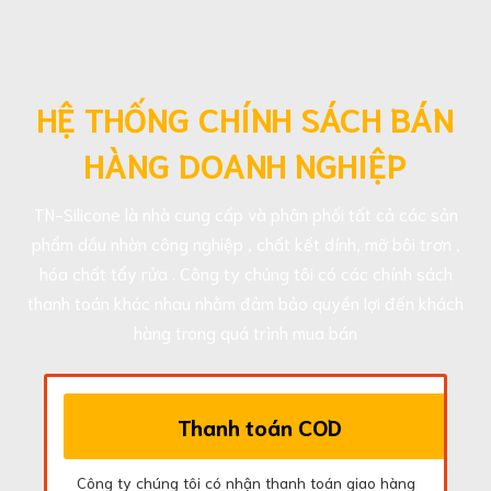
HỆ THỐNG CHÍNH SÁCH BÁN
HÀNG DOANH NGHIỆP
TN-Silicone là nhà cung cấp và phân phối tất cả các sản
phẩm dầu nhờn công nghiệp , chất kết dính, mỡ bôi trơn ,
hóa chất tẩy rửa . Công ty chúng tôi có các chính sách
thanh toán khác nhau nhằm đảm bảo quyền lợi đến khách
hàng trong quá trình mua bán
Thanh toán COD
Công ty chúng tôi có nhận thanh toán giao hàng