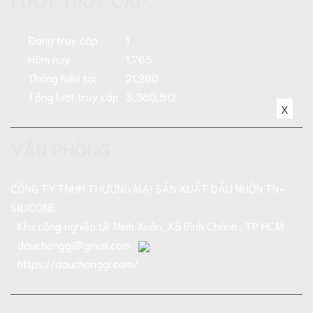
Đang truy cập
1
Hôm nay
1,765
Tháng hiện tại
21,280
Tổng lượt truy cập
3,360,512
X
VĂN PHÒNG
CÔNG TY TNHH THƯƠNG MẠI SẢN XUẤT DẦU NHỜN TN-
SILICONE
Khu công nghiệp Lê Minh Xuân, Xả Bình Chánh , TP HCM
dauchonggi@gmail.com
https://dauchonggi.com/