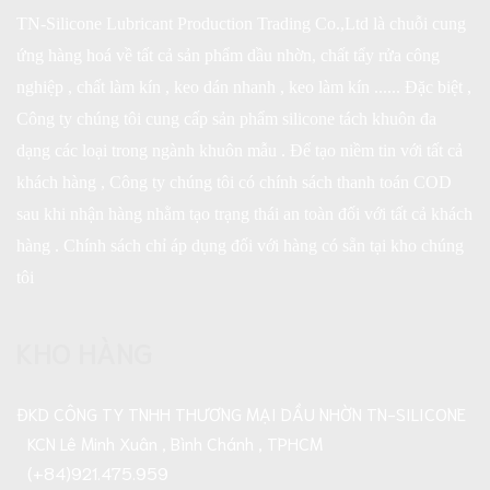
TN-Silicone Lubricant Production Trading Co.,Ltd là chuỗi cung
ứng hàng hoá về tất cả sản phẩm dầu nhờn, chất tẩy rửa công
nghiệp , chất làm kín , keo dán nhanh , keo làm kín ...... Đặc biệt ,
Công ty chúng tôi cung cấp sản phẩm silicone tách khuôn đa
dạng các loại trong ngành khuôn mẫu . Để tạo niềm tin với tất cả
khách hàng , Công ty chúng tôi có chính sách thanh toán COD
sau khi nhận hàng nhằm tạo trạng thái an toàn đối với tất cả khách
hàng . Chính sách chỉ áp dụng đối với hàng có sẵn tại kho chúng
tôi
KHO HÀNG
ĐKD CÔNG TY TNHH THƯƠNG MẠI DẦU NHỜN TN-SILICONE
KCN Lê Minh Xuân , Bình Chánh , TPHCM
(+84)921.475.959