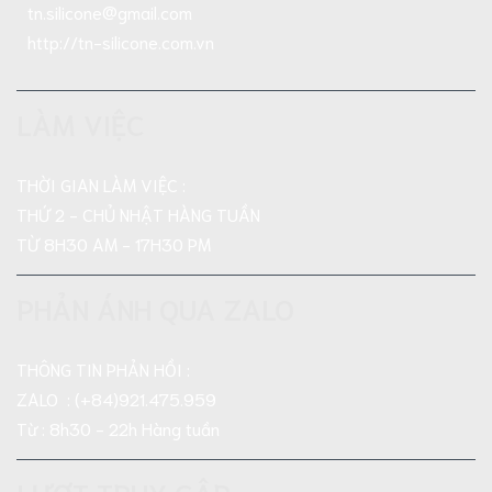
tn.silicone@gmail.com
http://tn-silicone.com.vn
LÀM VIỆC
THỜI GIAN LÀM VIỆC :
THỨ 2 - CHỦ NHẬT HÀNG TUẦN
TỪ 8H30 AM - 17H30 PM
PHẢN ÁNH QUA ZALO
THÔNG TIN PHẢN HỒI :
ZALO : (+84)921.475.959
Từ : 8h30 - 22h Hàng tuần
LƯỢT TRUY CẬP