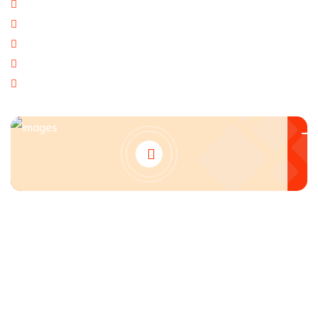
Giao hàng theo đúng tiến độ
Chính sách chăm sóc khách hàng tốt
Dịch vụ chúng tôi cung cấp đa dạng
Tạo giá trị thương hiệu doanh nghiệp
Tạo niềm tin đến khách hàng