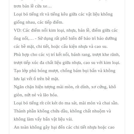
trơn bản lề cửa xe…
Loại bỏ tiếng rít và tiếng kêu giữa các vật liệu không
giống nhau, các tiếp điểm.
VD: Các điểm nối kim loại, nhựa, bản lề, điểm giữa các
ống nối,… - Sử dụng rất phổ biến để bảo trì bảo dưỡng
các bề mặt, chi tiết, hoặc cấu kiện nhựa và cao su.
Phù hợp cho các vị trí kết nối, bánh rang, trượt khe rãnh,
trượt tiếp xúc đa chất liệu giữa nhựa, cao su với kim loại.
Tạo lớp phủ bóng mượt, chống bám bụi bẩn và không
lưu lại vết ố trên bề mặt.
Ngăn chặn hiện tượng mài mòn, rít dính, xơ cứng, khô
giòn, nứt nẻ và lão hóa.
Loại bỏ tiếng rít cót két do ma sát, mài mòn và chai sần.
Thành phần không chứa dầu, không chất nhuộm và
không làm vấy bẩn vật liệu vải.
An toàn không gây hại đến các chi tiết nhựa hoặc cao