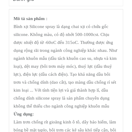
Mô tả sản phẩm :
Bình xịt Silicone spray là dạng chai xịt có chứa gốc
silicone. Không màu, có độ nhớt 500-1000cst. Chịu
được nhiệt độ từ -60oC đến 315oC. Thường được ứng
dụng rộng rãi trong ngành công nghiệp khác nhau. Như
ngành khuôn mẫu (dầu tách khuôn cao su, nhựa và kim
loại), dệt may (bôi trơn máy móc), thuỷ lực (dầu thuỷ
lực), điện lực (dầu cách điện). Tạo khả năng dầu bôi
trơn và chống dính (dao cắt), tạo màng dầu chống rỉ sét
kim loại ... Với tính tiện lợi và giá thành hợp lí, dầu
chống dính silicone spray là sản phẩm chuyên dụng
không thể thiếu cho ngành công nghiệp khuôn mẫu
Ứng dụng:
Làm trơn chống rít gioăng kinh ô tô, dây bảo hiểm, làm
bóng bề mặt taplo, bôi trơn các kẽ sâu khó tiếp cận, bôi