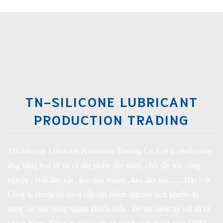
TN-SILICONE LUBRICANT
PRODUCTION TRADING
TN-Silicone Lubricant Production Trading Co.,Ltd là chuỗi cung
ứng hàng hoá về tất cả sản phẩm dầu nhờn, chất tẩy rửa công
nghiệp , chất làm kín , keo dán nhanh , keo làm kín ...... Đặc biệt ,
Công ty chúng tôi cung cấp sản phẩm silicone tách khuôn đa
dạng các loại trong ngành khuôn mẫu . Để tạo niềm tin với tất cả