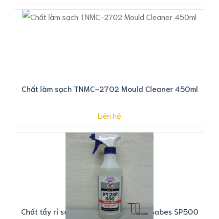
Chất làm sạch TNMC-2702 Mould Cleaner 450ml
Liên hệ
Chất tẩy rỉ sét Taiho Kohzai JIP 694 Sabes SP500