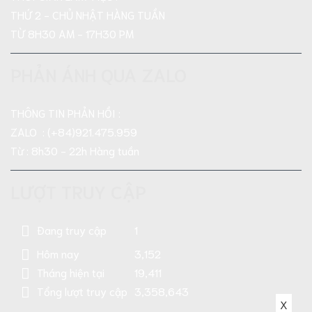
THỨ 2 - CHỦ NHẬT HÀNG TUẦN
TỪ 8H30 AM - 17H30 PM
PHẢN ÁNH QUA ZALO
THÔNG TIN PHẢN HỒI :
ZALO : (+84)921.475.959
Từ : 8h30 - 22h Hàng tuần
LƯỢT TRUY CẬP
Đang truy cập
1
Hôm nay
3,152
Tháng hiện tại
19,411
Tổng lượt truy cập
3,358,643
X