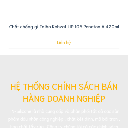
Chất chống gỉ Taiho Kohzai JIP 105 Peneton A 420ml
Liên hệ
HỆ THỐNG CHÍNH SÁCH BÁN
HÀNG DOANH NGHIỆP
TN-Silicone là nhà cung cấp và phân phối tất cả các sản
phẩm dầu nhờn công nghiệp , chất kết dính, mỡ bôi trơn ,
hóa chất tẩy rửa . Công ty chúng tôi có các chính sách