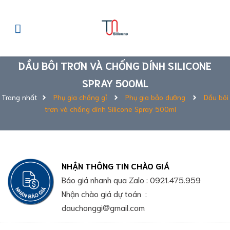
DẦU BÔI TRƠN VÀ CHỐNG DÍNH SILICONE
SPRAY 500ML
Trang nhất
Phụ gia chống gỉ
Phụ gia bảo dưỡng
Dầu bôi
trơn và chống dính Silicone Spray 500ml
NHẬN THÔNG TIN CHÀO GIÁ
Báo giá nhanh qua Zalo : 0921.475.959
Nhận chào giá dự toán :
dauchonggi@gmail.com