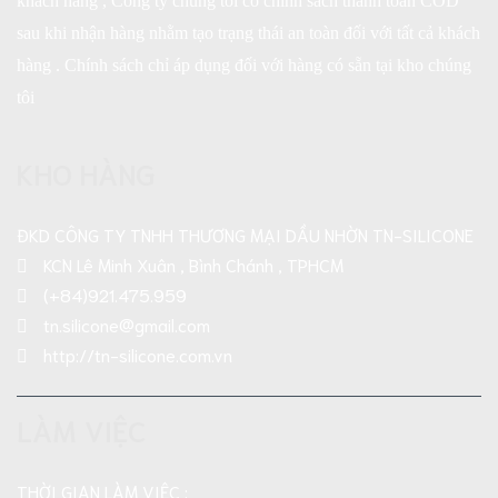
khách hàng , Công ty chúng tôi có chính sách thanh toán COD
sau khi nhận hàng nhằm tạo trạng thái an toàn đối với tất cả khách
hàng . Chính sách chỉ áp dụng đối với hàng có sẵn tại kho chúng
tôi
KHO HÀNG
ĐKD CÔNG TY TNHH THƯƠNG MẠI DẦU NHỜN TN-SILICONE
KCN Lê Minh Xuân , Bình Chánh , TPHCM
(+84)921.475.959
tn.silicone@gmail.com
http://tn-silicone.com.vn
LÀM VIỆC
THỜI GIAN LÀM VIỆC :