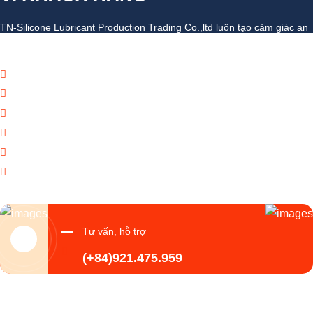
TN-Silicone Lubricant Production Trading Co.,ltd luôn tạo cảm giác an
toàn với mọi giao dịch khách hàng và đối tác đại lý doanh nghiệp
Báo giá thương mại giá cạnh tranh
Giao hàng theo đúng tiến độ
Chính sách chăm sóc khách hàng tốt
Dịch vụ chúng tôi cung cấp đa dạng
Tạo giá trị thương hiệu doanh nghiệp
Tạo niềm tin đến khách hàng
Tư vấn, hỗ trợ
(+84)921.475.959