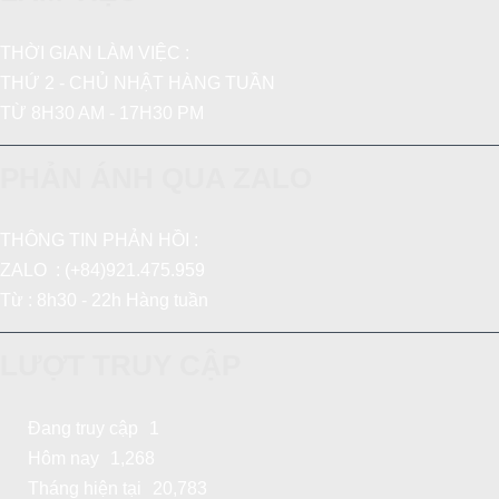
THỜI GIAN LÀM VIỆC :
THỨ 2 - CHỦ NHẬT HÀNG TUẦN
TỪ 8H30 AM - 17H30 PM
PHẢN ÁNH QUA ZALO
THÔNG TIN PHẢN HỒI :
ZALO : (+84)921.475.959
Từ : 8h30 - 22h Hàng tuần
LƯỢT TRUY CẬP
Đang truy cập
1
Hôm nay
1,268
Tháng hiện tại
20,783