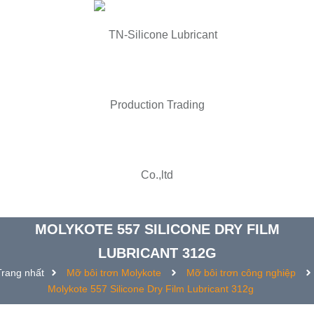
MOLYKOTE 557 SILICONE DRY FILM
LUBRICANT 312G
Trang nhất
Mỡ bôi trơn Molykote
Mỡ bôi trơn công nghiệp
Molykote 557 Silicone Dry Film Lubricant 312g