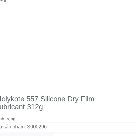
olykote 557 Silicone Dry Film
ubricant 312g
nh trạng:
ã sản phẩm:
S000296