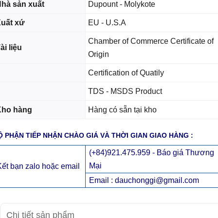
hà sản xuất
Dupount - Molykote
uất xứ
EU - U.S.A
Chamber of Commerce Certificate of
ài liệu
Origin
Certification of Quatily
TDS - MSDS Product
Kho hàng
Hàng có sẵn tại kho
Ộ PHẬN TIẾP NHẬN CHÀO GIÁ VÀ THỜI GIAN GIAO HÀNG :
(+84)921.475.959 - Báo giá Thương
Mại
Kết bạn zalo hoặc email
Email : dauchonggi@gmail.com
Chi tiết sản phẩm