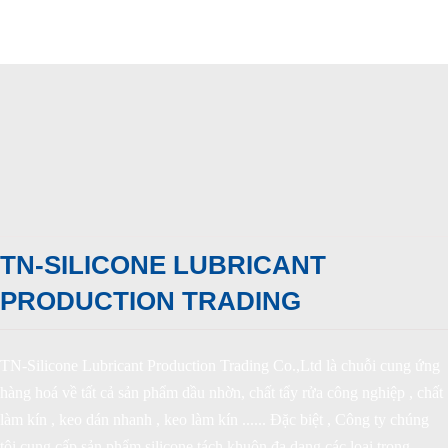
TN-SILICONE LUBRICANT
PRODUCTION TRADING
TN-Silicone Lubricant Production Trading Co.,Ltd là chuỗi cung ứng
hàng hoá về tất cả sản phẩm dầu nhờn, chất tẩy rửa công nghiệp , chất
làm kín , keo dán nhanh , keo làm kín ...... Đặc biệt , Công ty chúng
tôi cung cấp sản phẩm silicone tách khuôn đa dạng các loại trong