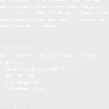
ngành khuôn mẫu . Để tạo niềm tin với tất cả khách hàng , Công ty
chúng tôi có chính sách thanh toán COD sau khi nhận hàng nhằm tạo
trạng thái an toàn đối với tất cả khách hàng . Chính sách chỉ áp dụng
đối với hàng có sẵn tại kho chúng tôi
KHO HÀNG
ĐKD CÔNG TY TNHH THƯƠNG MẠI DẦU NHỜN TN-
SILICONE
KCN Lê Minh Xuân , Bình Chánh , TPHCM
(+84)921.475.959
tn.silicone@gmail.com
http://tn-silicone.com.vn
LÀM VIỆC