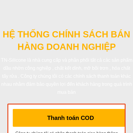
HỆ THỐNG CHÍNH SÁCH BÁN
HÀNG DOANH NGHIỆP
TN-Silicone là nhà cung cấp và phân phối tất cả các sản phẩm
dầu nhờn công nghiệp , chất kết dính, mỡ bôi trơn , hóa chất
tẩy rửa . Công ty chúng tôi có các chính sách thanh toán khác
nhau nhằm đảm bảo quyền lợi đến khách hàng trong quá trình
mua bán
Thanh toán COD
Công ty chúng tôi có nhận thanh toán giao hàng thông