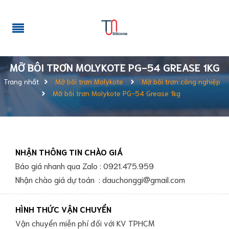
MỠ BÔI TRƠN MOLYKOTE PG-54 GREASE 1KG
Trang nhất
Mỡ bôi trơn Molykote
Mỡ bôi trơn công nghiệp
Mỡ bôi trơn Molykote PG-54 Grease 1kg
NHẬN THÔNG TIN CHÀO GIÁ
Báo giá nhanh qua Zalo : 0921.475.959
Nhận chào giá dự toán : dauchonggi@gmail.com
HÌNH THỨC VẬN CHUYỂN
Vận chuyển miễn phí đối với KV TPHCM