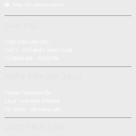
http://tn-silicone.com.vn
LÀM VIỆC
THỜI GIAN LÀM VIỆC :
THỨ 2 - CHỦ NHẬT HÀNG TUẦN
TỪ 8H30 AM - 17H30 PM
PHẢN ÁNH QUA ZALO
THÔNG TIN PHẢN HỒI :
ZALO : (+84)921.475.959
Từ : 8h30 - 22h Hàng tuần
LƯỢT TRUY CẬP