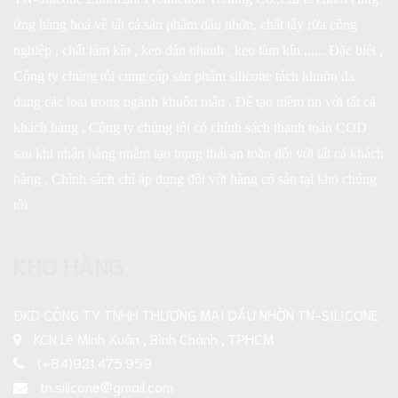
ứng hàng hoá về tất cả sản phẩm dầu nhờn, chất tẩy rửa công
nghiệp , chất làm kín , keo dán nhanh , keo làm kín ...... Đặc biệt ,
Công ty chúng tôi cung cấp sản phẩm silicone tách khuôn đa
dạng các loại trong ngành khuôn mẫu . Để tạo niềm tin với tất cả
khách hàng , Công ty chúng tôi có chính sách thanh toán COD
sau khi nhận hàng nhằm tạo trạng thái an toàn đối với tất cả khách
hàng . Chính sách chỉ áp dụng đối với hàng có sẵn tại kho chúng
tôi
KHO HÀNG
ĐKD CÔNG TY TNHH THƯƠNG MẠI DẦU NHỜN TN-SILICONE
KCN Lê Minh Xuân , Bình Chánh , TPHCM
(+84)921.475.959
tn.silicone@gmail.com