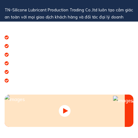
TN-Silicone Lubricant Production Trading Co.,ltd luôn tạo cảm giác
an toàn với mọi giao dịch khách hàng và đối tác đại lý doanh
nghiệp
Báo giá thương mại giá cạnh tranh
Giao hàng theo đúng tiến độ
Chính sách chăm sóc khách hàng tốt
Dịch vụ chúng tôi cung cấp đa dạng
Tạo giá trị thương hiệu doanh nghiệp
Tạo niềm tin đến khách hàng