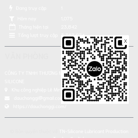
Đang truy cập
1
Hôm nay
1,075
Tháng hiện tại
23,842
Tổng lượt truy cập
3,363,074
X
VĂN PHÒNG
CÔNG TY TNHH THƯƠNG MẠI SẢN XUẤT DẦU NHỜN TN-
SILICONE
Khu công nghiệp Lê Minh Xuân, Xả Bình Chánh , TP HCM
dauchonggi@gmail.com
https://dauchonggi.com/
© Bản quyền thuộc về
TN-Silicone Lubricant Production