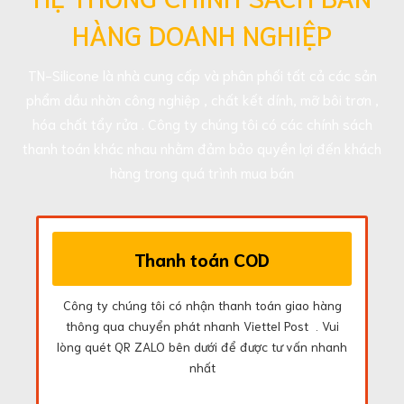
HÀNG DOANH NGHIỆP
TN-Silicone là nhà cung cấp và phân phối tất cả các sản
phẩm dầu nhờn công nghiệp , chất kết dính, mỡ bôi trơn ,
hóa chất tẩy rửa . Công ty chúng tôi có các chính sách
thanh toán khác nhau nhằm đảm bảo quyền lợi đến khách
hàng trong quá trình mua bán
Thanh toán COD
Công ty chúng tôi có nhận thanh toán giao hàng
thông qua chuyển phát nhanh Viettel Post . Vui
lòng quét QR ZALO bên dưới để được tư vấn nhanh
nhất