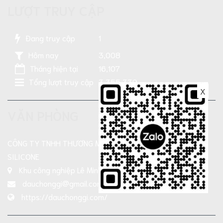
LƯỢT TRUY CẬP
Đang truy cập
1
Hôm nay
3,008
Tháng hiện tại
16,107
Tổng lượt truy cập
3,355,339
X
VĂN PHÒNG
CÔNG TY TNHH THƯƠNG MẠI SẢN XUẤT DẦU NHỜN TN-
SILICONE
Khu công nghiệp Lê Minh Xuân, Xả Bình Chánh , TP HCM
dauchonggi@gmail.com
https://dauchonggi.com/