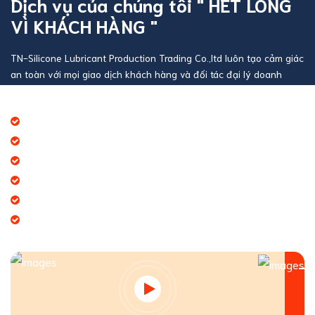
Dịch vụ của chúng tôi " HẾT LÒNG
VÌ KHÁCH HÀNG "
TN-Silicone Lubricant Production Trading Co.,ltd luôn tạo cảm giác
an toàn với mọi giao dịch khách hàng và đối tác đại lý doanh
nghiệp
Báo giá thương mại giá cạnh tranh
Giao hàng theo đúng tiến độ
Chính sách chăm sóc khách hàng tốt
Dịch vụ chúng tôi cung cấp đa dạng
Tạo giá trị thương hiệu doanh nghiệp
Tạo niềm tin đến khách hàng