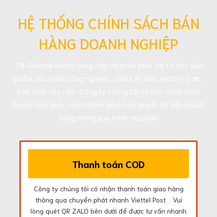
HỆ THỐNG CHÍNH SÁCH BÁN
HÀNG DOANH NGHIỆP
TN-Silicone là nhà cung cấp và phân phối tất cả các sản
phẩm dầu nhờn công nghiệp , chất kết dính, mỡ bôi trơn ,
hóa chất tẩy rửa . Công ty chúng tôi có các chính sách
thanh toán khác nhau nhằm đảm bảo quyền lợi đến khách
hàng trong quá trình mua bán
Thanh toán COD
Công ty chúng tôi có nhận thanh toán giao hàng
thông qua chuyển phát nhanh Viettel Post . Vui
lòng quét QR ZALO bên dưới để được tư vấn nhanh