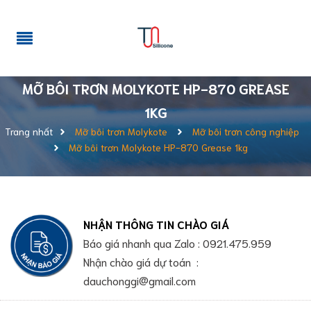
MỠ BÔI TRƠN MOLYKOTE HP-870 GREASE
1KG
Trang nhất
Mỡ bôi trơn Molykote
Mỡ bôi trơn công nghiệp
Mỡ bôi trơn Molykote HP-870 Grease 1kg
NHẬN THÔNG TIN CHÀO GIÁ
Báo giá nhanh qua Zalo : 0921.475.959
Nhận chào giá dự toán :
dauchonggi@gmail.com