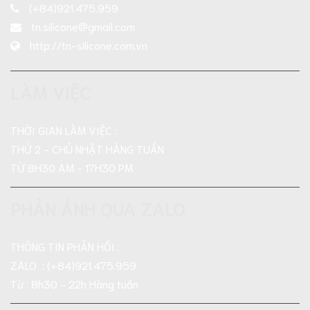
(+84)921.475.959
tn.silicone@gmail.com
http://tn-silicone.com.vn
LÀM VIỆC
THỜI GIAN LÀM VIỆC :
THỨ 2 - CHỦ NHẬT HÀNG TUẦN
TỪ 8H30 AM - 17H30 PM
PHẢN ÁNH QUA ZALO
THÔNG TIN PHẢN HỒI :
ZALO : (+84)921.475.959
Từ : 8h30 - 22h Hàng tuần