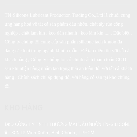
TN-Silicone Lubricant Production Trading Co.,Ltd là chuỗi cung
ứng hàng hoá về tất cả sản phẩm dầu nhờn, chất tẩy rửa công
nghiệp , chất làm kín , keo dán nhanh , keo làm kín ...... Đặc biệt ,
Công ty chúng tôi cung cấp sản phẩm silicone tách khuôn đa
dạng các loại trong ngành khuôn mẫu . Để tạo niềm tin với tất cả
khách hàng , Công ty chúng tôi có chính sách thanh toán COD
sau khi nhận hàng nhằm tạo trạng thái an toàn đối với tất cả khách
hàng . Chính sách chỉ áp dụng đối với hàng có sẵn tại kho chúng
tôi
KHO HÀNG
ĐKD CÔNG TY TNHH THƯƠNG MẠI DẦU NHỜN TN-SILICONE
KCN Lê Minh Xuân , Bình Chánh , TPHCM