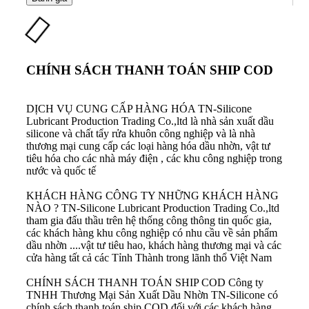
CHÍNH SÁCH THANH TOÁN SHIP COD
DỊCH VỤ CUNG CẤP HÀNG HÓA
TN-Silicone
Lubricant Production Trading Co.,ltd là nhà sản xuất dầu
silicone và chất tẩy rửa khuôn công nghiệp và là nhà
thương mại cung cấp các loại hàng hóa dầu nhờn, vật tư
tiêu hóa cho các nhà máy điện , các khu công nghiệp trong
nước và quốc tế
KHÁCH HÀNG CÔNG TY NHỮNG KHÁCH HÀNG
NÀO ?
TN-Silicone Lubricant Production Trading Co.,ltd
tham gia đấu thầu trên hệ thống công thông tin quốc gia,
các khách hàng khu công nghiệp có nhu cầu về sản phẩm
dầu nhờn ....vật tư tiêu hao, khách hàng thương mại và các
cửa hàng tất cả các Tỉnh Thành trong lãnh thổ Việt Nam
CHÍNH SÁCH THANH TOÁN SHIP COD
Công ty
TNHH Thương Mại Sản Xuất Dầu Nhờn TN-Silicone có
chính sách thanh toán ship COD đối với các khách hàng