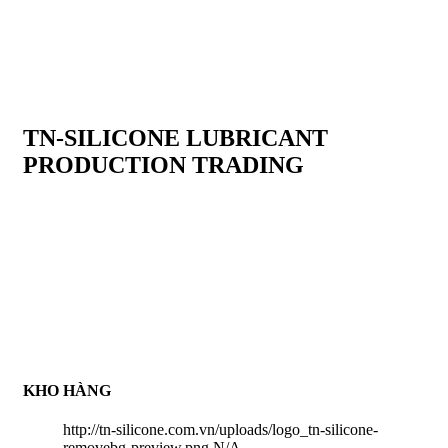
TN-SILICONE LUBRICANT
PRODUCTION TRADING
TN-Silicone Lubricant Production Trading Co.,Ltd là chuỗi
cung ứng hàng hoá về tất cả sản phẩm dầu nhờn, chất tẩy rửa
công nghiệp , chất làm kín , keo dán nhanh , keo làm kín ......
Đặc biệt , Công ty chúng tôi cung cấp sản phẩm silicone tách
khuôn đa dạng các loại trong ngành khuôn mẫu . Để tạo niềm
tin với tất cả khách hàng , Công ty chúng tôi có chính sách
thanh toán COD sau khi nhận hàng nhằm tạo trạng thái an toàn
đối với tất cả khách hàng . Chính sách chỉ áp dụng đối với hàng
có sẵn tại kho chúng tôi
KHO HÀNG
http://tn-silicone.com.vn/uploads/logo_tn-silicone-
removebg-preview.png
N/A