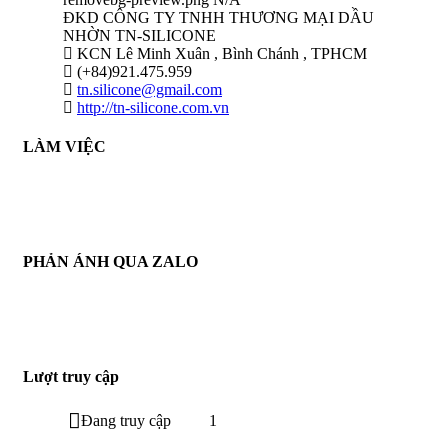
ĐKD CÔNG TY TNHH THƯƠNG MẠI DẦU
NHỜN TN-SILICONE
KCN Lê Minh Xuân , Bình Chánh , TPHCM
(+84)921.475.959
tn.silicone@gmail.com
http://tn-silicone.com.vn
LÀM VIỆC
THỜI GIAN LÀM VIỆC :
THỨ 2 - CHỦ NHẬT HÀNG TUẦN
TỪ 8H30 AM - 17H30 PM
PHẢN ÁNH QUA ZALO
THÔNG TIN PHẢN HỒI :
ZALO : (+84)921.475.959
Từ : 8h30 - 22h Hàng tuần
Lượt truy cập
Đang truy cập
1