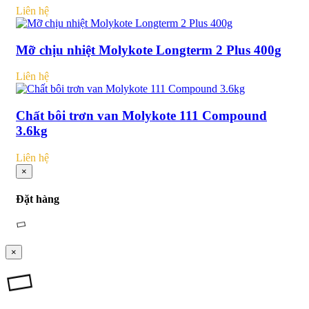
Liên hệ
Mỡ chịu nhiệt Molykote Longterm 2 Plus 400g
Liên hệ
Chất bôi trơn van Molykote 111 Compound
3.6kg
Liên hệ
×
Đặt hàng
×