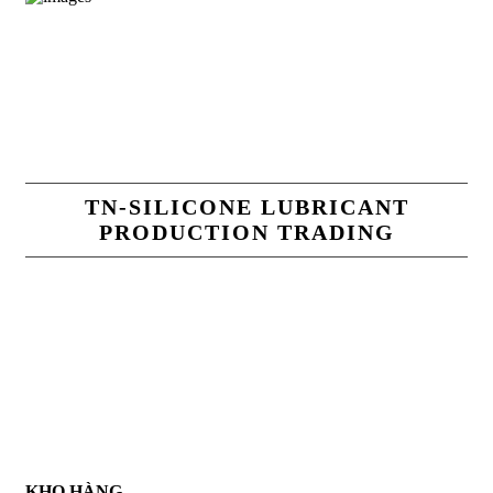
TN-SILICONE LUBRICANT
PRODUCTION TRADING
TN-Silicone Lubricant Production Trading Co.,Ltd là chuỗi
cung ứng hàng hoá về tất cả sản phẩm dầu nhờn, chất tẩy rửa
công nghiệp , chất làm kín , keo dán nhanh , keo làm kín ......
Đặc biệt , Công ty chúng tôi cung cấp sản phẩm silicone tách
khuôn đa dạng các loại trong ngành khuôn mẫu . Để tạo niềm
tin với tất cả khách hàng , Công ty chúng tôi có chính sách
thanh toán COD sau khi nhận hàng nhằm tạo trạng thái an toàn
đối với tất cả khách hàng . Chính sách chỉ áp dụng đối với hàng
có sẵn tại kho chúng tôi
KHO HÀNG