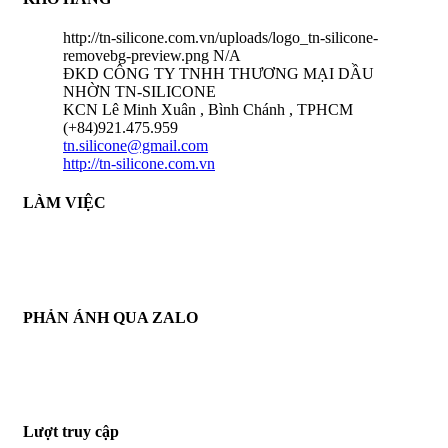
http://tn-silicone.com.vn/uploads/logo_tn-silicone-
removebg-preview.png
N/A
ĐKD CÔNG TY TNHH THƯƠNG MẠI DẦU
NHỜN TN-SILICONE
KCN Lê Minh Xuân , Bình Chánh , TPHCM
(+84)921.475.959
tn.silicone@gmail.com
http://tn-silicone.com.vn
LÀM VIỆC
THỜI GIAN LÀM VIỆC :
THỨ 2 - CHỦ NHẬT HÀNG TUẦN
TỪ 8H30 AM - 17H30 PM
PHẢN ÁNH QUA ZALO
THÔNG TIN PHẢN HỒI :
ZALO : (+84)921.475.959
Từ : 8h30 - 22h Hàng tuần
Lượt truy cập