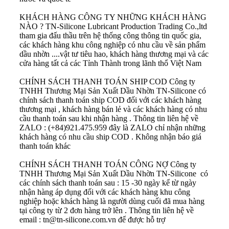
KHÁCH HÀNG CÔNG TY NHỮNG KHÁCH HÀNG
NÀO ?
TN-Silicone Lubricant Production Trading Co.,ltd
tham gia đấu thầu trên hệ thống công thông tin quốc gia,
các khách hàng khu công nghiệp có nhu cầu về sản phẩm
dầu nhờn ....vật tư tiêu hao, khách hàng thương mại và các
cửa hàng tất cả các Tỉnh Thành trong lãnh thổ Việt Nam
CHÍNH SÁCH THANH TOÁN SHIP COD
Công ty
TNHH Thương Mại Sản Xuất Dầu Nhờn TN-Silicone có
chính sách thanh toán ship COD đối với các khách hàng
thương mại , khách hàng bán lẻ và các khách hàng có nhu
cầu thanh toán sau khi nhận hàng . Thông tin liên hệ về
ZALO : (+84)921.475.959 đây là ZALO chỉ nhận những
khách hàng có nhu cầu ship COD . Không nhận báo giá
thanh toán khác
CHÍNH SÁCH THANH TOÁN CÔNG NỢ
Công ty
TNHH Thương Mại Sản Xuất Dầu Nhờn TN-Silicone có
các chính sách thanh toán sau : 15 -30 ngày kể từ ngày
nhận hàng áp dụng đối với các khách hàng khu công
nghiệp hoặc khách hàng là người dùng cuối đã mua hàng
tại công ty từ 2 đơn hàng trở lên . Thông tin liên hệ về
email : tn@tn-silicone.com.vn để được hỗ trợ