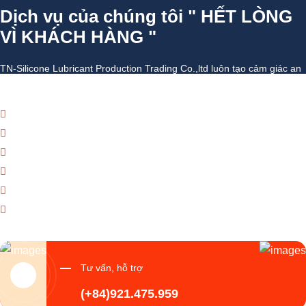
Dịch vụ của chúng tôi " HẾT LÒNG
VÌ KHÁCH HÀNG "
TN-Silicone Lubricant Production Trading Co.,ltd luôn tạo cảm giác an
toàn với mọi giao dịch khách hàng và đối tác đại lý doanh nghiệp
Báo giá thương mại giá cạnh tranh
Giao hàng theo đúng tiến độ
Chính sách chăm sóc khách hàng tốt
Dịch vụ chúng tôi cung cấp đa dạng
Tạo giá trị thương hiệu doanh nghiệp
Tạo niềm tin đến khách hàng
Tư vấn, hỗ trợ
(+84)921.475.959