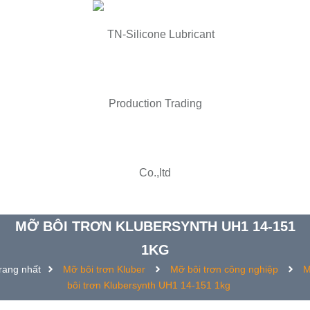
MỠ BÔI TRƠN KLUBERSYNTH UH1 14-151
1KG
rang nhất
Mỡ bôi trơn Kluber
Mỡ bôi trơn công nghiệp
M
bôi trơn Klubersynth UH1 14-151 1kg