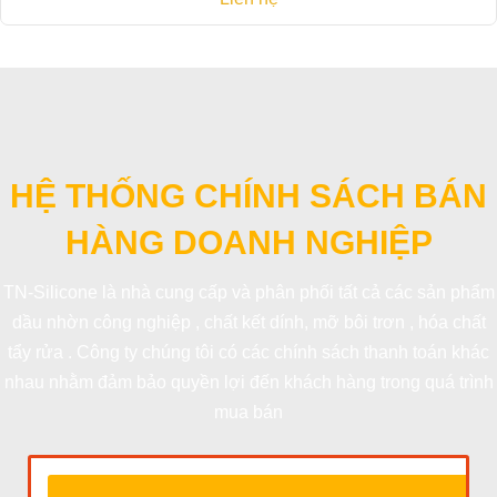
HỆ THỐNG CHÍNH SÁCH BÁN
HÀNG DOANH NGHIỆP
TN-Silicone là nhà cung cấp và phân phối tất cả các sản phẩm
dầu nhờn công nghiệp , chất kết dính, mỡ bôi trơn , hóa chất
tẩy rửa . Công ty chúng tôi có các chính sách thanh toán khác
nhau nhằm đảm bảo quyền lợi đến khách hàng trong quá trình
mua bán