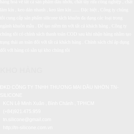
hàng hoá về tất cả sản phẩm dầu nhờn, chất tẩy rửa công nghiệp , chất
làm kín , keo dán nhanh , keo làm kín ...... Đặc biệt , Công ty chúng
tôi cung cấp sản phẩm silicone tách khuôn đa dạng các loại trong
ngành khuôn mẫu . Để tạo niềm tin với tất cả khách hàng , Công ty
chúng tôi có chính sách thanh toán COD sau khi nhận hàng nhằm tạo
trạng thái an toàn đối với tất cả khách hàng . Chính sách chỉ áp dụng
đối với hàng có sẵn tại kho chúng tôi
KHO HÀNG
ĐKD CÔNG TY TNHH THƯƠNG MẠI DẦU NHỜN TN-
SILICONE
KCN Lê Minh Xuân , Bình Chánh , TPHCM
(+84)921.475.959
tn.silicone@gmail.com
http://tn-silicone.com.vn