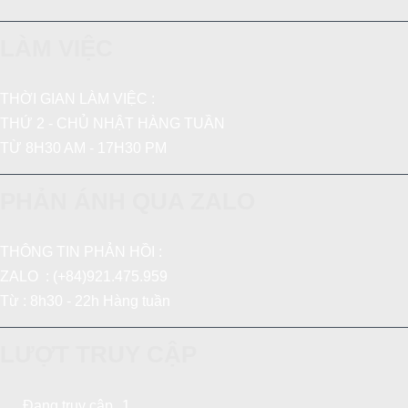
LÀM VIỆC
THỜI GIAN LÀM VIỆC :
THỨ 2 - CHỦ NHẬT HÀNG TUẦN
TỪ 8H30 AM - 17H30 PM
PHẢN ÁNH QUA ZALO
THÔNG TIN PHẢN HỒI :
ZALO : (+84)921.475.959
Từ : 8h30 - 22h Hàng tuần
LƯỢT TRUY CẬP
Đang truy cập
1