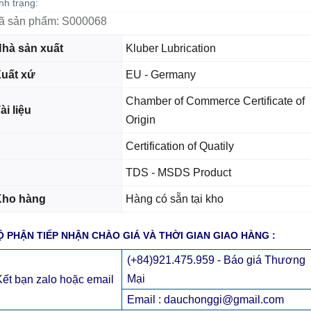
nh trạng:
ã sản phẩm:
S000068
hà sản xuất
Kluber Lubrication
uất xứ
EU - Germany
Chamber of Commerce Certificate of
ài liệu
Origin
Certification of Quatily
TDS - MSDS Product
Kho hàng
Hàng có sẵn tại kho
Ộ PHẬN TIẾP NHẬN CHÀO GIÁ VÀ THỜI GIAN GIAO HÀNG :
(+84)921.475.959 - Báo giá Thương
Mại
Kết bạn zalo hoặc email
Email : dauchonggi@gmail.com