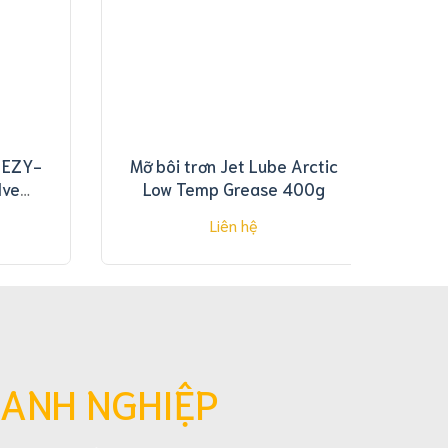
e EZY-
Mỡ bôi trơn Jet Lube Arctic
lve
Low Temp Grease 400g
Liên hệ
OANH NGHIỆP