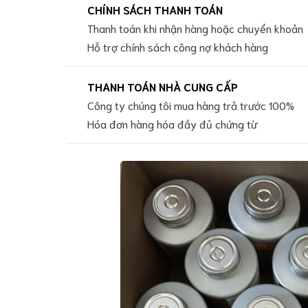
CHÍNH SÁCH THANH TOÁN
CHÍNH
Ambersil
SÁCH
Thanh toán khi nhận hàng hoặc chuyển khoản
Lubricant
VẬN
Hỗ trợ chính sách công nợ khách hàng
CHUYỂN
Magnaflux
Lubricant
Zip-
THANH TOÁN NHÀ CUNG CẤP
Chem
Công ty chúng tôi mua hàng trả trước 100%
Chemical
Hóa đơn hàng hóa đầy đủ chứng từ
Dầu
nhờn
công
nghiệp
Dầu
nhớt
đặc
chủng
Dầu
nhờn
Castrol
-
BP