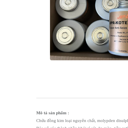
Dầu
Nhờn
Exxon
Mobil
Dầu
Caterpillar
Industrial
Shell
-
Quaker
Houghton
Cassida
-
Fuchs
Lubricant
Matrix
Specialty
Lubricants
Mỡ
Mô tả sản phẩm :
bôi
trơn
Chứa đồng kim loại nguyên chất, molypden disulp
công