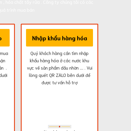
 , hóa chất tẩy rửa . Công ty chúng tôi có các
uá trình mua bán
o
Nhập khẩu hàng hóa
 mua
Quý khách hàng cần tìm nhập
hận
khẩu hàng hóa ở các nước khu
ẵn .
vực về sản phẩm dầu nhờn .... . Vui
dưới
lòng quét QR ZALO bên dưới để
được tư vấn hỗ trợ