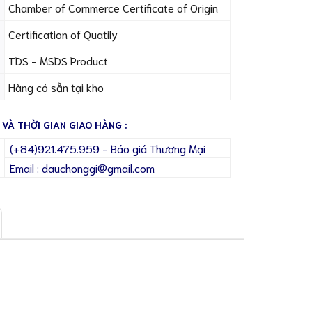
Chamber of Commerce Certificate of Origin
Certification of Quatily
TDS - MSDS Product
Hàng có sẵn tại kho
 VÀ THỜI GIAN GIAO HÀNG :
(+84)921.475.959 - Báo giá Thương Mại
Email : dauchonggi@gmail.com