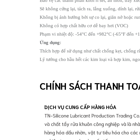
Bảo vệ các thành phần khỏi rỉ sét, ăn mòn, trầy xư
nghiệp
Sẽ không cứng lại, tách ra, lắng xuống, dính lại, rửa
Mỡ
bôi
Không bị ảnh hưởng bởi sự co lại, giãn nở hoặc r
trơn
Không có hợp chất hữu cơ dễ bay hơi (VOC)
Kluber
Phạm vi nhiệt độ: -54°C đến +982°C (-65°F đến +
Mỡ
bôi
Ứng dụng:
trơn
Thích hợp để sử dụng như chất chống kẹt, chống r
Molykote
Lý tưởng cho hầu hết các kim loại và hợp kim, ngo
Mỡ
bôi
trơn
Super
CHÍNH SÁCH THANH TO
Lube
Mỡ
bôi
DỊCH VỤ CUNG CẤP HÀNG HÓA
trơn
Kyodo
TN-Silicone Lubricant Production Trading Co.,
Yushi
và chất tẩy rửa khuôn công nghiệp và là nhà
Mỡ
hàng hóa dầu nhờn, vật tư tiêu hóa cho các
bôi