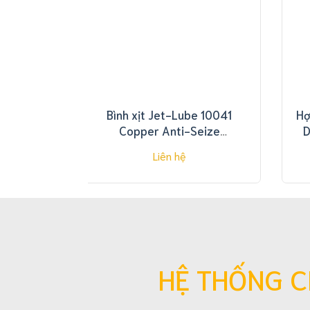
bảo
dưỡng
LPS
Hóa
chất
Tectyl
Chemical
Hóa
Bình xịt Jet-Lube 10041
Hợ
chất
Copper Anti-Seize
D
bảo
Lubricant 12oz
dưỡng
Liên hệ
Rivolta
Hóa
chất
bảo
dưỡng
Weicon
Chất
HỆ THỐNG C
ức
chế
Cortec