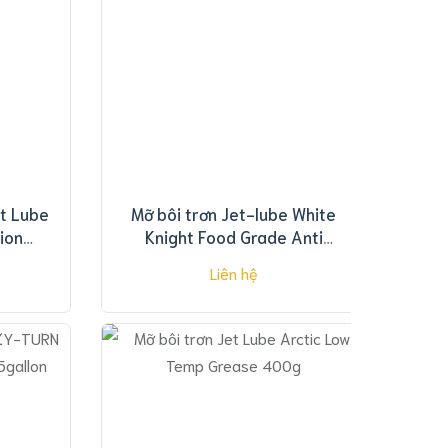
t Lube
Mỡ bôi trơn Jet-lube White
ion
Knight Food Grade Anti
Seize 454g
Liên hệ