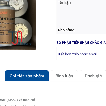
Tài liệu
Kho hàng
BỘ PHẬN TIẾP NHẬN CHÀO GIÁ
Kết bạn zalo hoặc email
Chi tiết sản phẩm
Bình luận
Đánh giá
hide (MoS2) và than chì