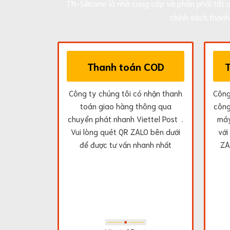
Corporation
TN-Silicone là nhà cung cấp và phân phối tất 
Chất
chính sách than
bôi
trơn
Rocol
Lubricant
Thanh toán COD
Hóa
chất
tầy
Công ty chúng tôi có nhận thanh
Công
rửa
cáu
toán giao hàng thông qua
công
cặn
chuyển phát nhanh Viettel Post .
máy
Chất
Vui lòng quét QR ZALO bên dưới
với
làm
để được tư vấn nhanh nhất
ZA
sạch
thiết
bị
điện
Anti-
Seize
Compound
Mỡ