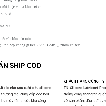
ớc, đóng băng nhiệt và kẹt
 trôi hoặc vắt ra khỏi sợi chỉ
ung động
1800°F)
ỉ sét và chống ăn mòn
ại trừ thép không gỉ trên 288°C
(550°F), nhôm và kẽm
ÁN SHIP COD
KHÁCH HÀNG CÔNG TY 
ltd là nhà sản xuất dầu silicone
TN-Silicone Lubricant Pro
 thương mại cung cấp các loại
thống công thông tin quố
 nhà máy điện , các khu công
về sản phẩm dầu nhờn ....