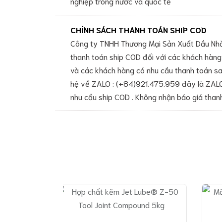
nghiệp trong nước và quốc tế
trơn
OKS
Lubricant
CHÍNH SÁCH THANH TOÁN SHIP COD
Mỡ
Công ty TNHH Thương Mại Sản Xuất Dầu Nhờn
bôi
trơn
thanh toán ship COD đối với các khách hàng
đặc
và các khách hàng có nhu cầu thanh toán sau
chủng
hệ về ZALO : (+84)921.475.959 đây là ZALO
Mỡ
bôi
nhu cầu ship COD . Không nhận báo giá than
trơn
Nye
Lubricant
Keo
dán
công
nghiệp
Keo
dán
Loctite
Keo
dán