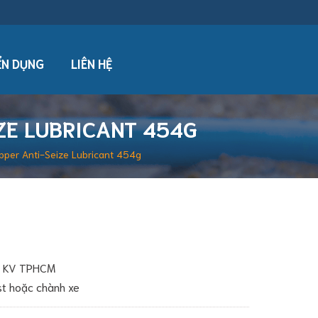
N DỤNG
LIÊN HỆ
ZE LUBRICANT 454G
pper Anti-Seize Lubricant 454g
ới KV TPHCM
ost hoặc chành xe