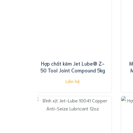
Hylomar
Keo
dán
Threebond
Keo
dán
Permatex
Keo
dán
đặc
Hợp chất kẽm Jet Lube® Z-
M
chủng
50 Tool Joint Compound 5kg
M
Hoá
Liên hệ
chất
công
nghiệp
Hóa
chất
Ilsin
Chemical
Hoá
chất