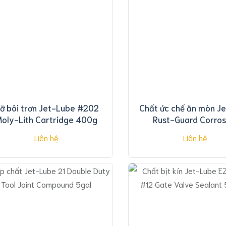
ỡ bôi trơn Jet-Lube #202
Chất ức chế ăn mòn Je
oly-Lith Cartridge 400g
Rust-Guard Corros
Inhibitor
Liên hệ
Liên hệ