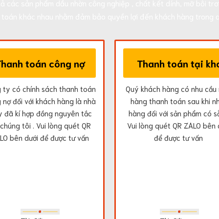
cả các sản phẩm dầu nhờn công nghiệp , chất kết dính, mỡ bôi trơn
h toán khác nhau nhằm đảm bảo quyền lợi đến khách hàng trong q
Thanh toán công nợ
Thanh toán tại kh
 ty có chính sách thanh toán
Quý khách hàng có nhu cầu
 nợ đối với khách hàng là nhà
hàng thanh toán sau khi n
 đã kí hợp đồng nguyên tắc
hàng đối với sản phẩm có s
 chúng tôi . Vui lòng quét QR
Vui lòng quét QR ZALO bên 
LO bên dưới để được tư vấn
để được tư vấn