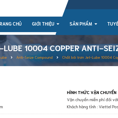
h , TPHCM, Việt Nam
RANG CHỦ
GIỚI THIỆU
SẢN PHẨM
TUYỂ
T-LUBE 10004 COPPER ANTI-SEI
Lube
Anti-Seize Compound
Chất bôi trơn Jet-Lube 10004 Co
HÌNH THỨC VẬN CHUYỂN
Vận chuyển miễn phí đối v
om
Khách hàng tỉnh : Viettel P