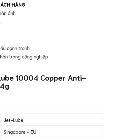
HÁCH HÀNG
phản ánh
m
ầu cạnh tranh
nhờn trong công nghiệp
-Lube 10004 Copper Anti-
54g
Jet-Lube
Singapore - EU