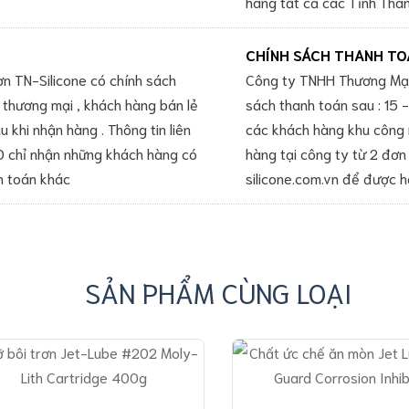
hàng tất cả các Tỉnh Thàn
CHÍNH SÁCH THANH TO
 TN-Silicone có chính sách
Công ty TNHH Thương Mại
 thương mại , khách hàng bán lẻ
sách thanh toán sau : 15
 khi nhận hàng . Thông tin liên
các khách hàng khu công 
 chỉ nhận những khách hàng có
hàng tại công ty từ 2 đơn 
h toán khác
silicone.com.vn để được h
SẢN PHẨM CÙNG LOẠI