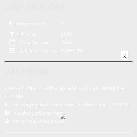
LƯỢT TRUY CẬP
Đang truy cập
1
Hôm nay
1,546
Tháng hiện tại
21,061
Tổng lượt truy cập
3,360,293
X
VĂN PHÒNG
CÔNG TY TNHH THƯƠNG MẠI SẢN XUẤT DẦU NHỜN TN-
SILICONE
Khu công nghiệp Lê Minh Xuân, Xả Bình Chánh , TP HCM
dauchonggi@gmail.com
https://dauchonggi.com/