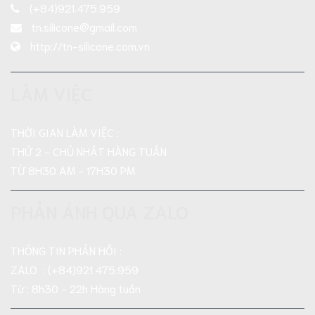
(+84)921.475.959
tn.silicone@gmail.com
http://tn-silicone.com.vn
LÀM VIỆC
THỜI GIAN LÀM VIỆC :
THỨ 2 - CHỦ NHẬT HÀNG TUẦN
TỪ 8H30 AM - 17H30 PM
PHẢN ÁNH QUA ZALO
THÔNG TIN PHẢN HỒI :
ZALO : (+84)921.475.959
Từ : 8h30 - 22h Hàng tuần