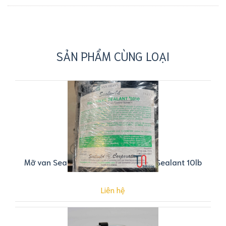
SẢN PHẨM CÙNG LOẠI
Mỡ van Sealweld #5050 Ball Valve Sealant 10lb
Liên hệ