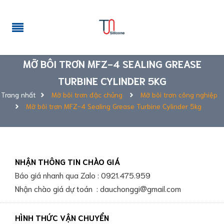
MỠ BÔI TRƠN MFZ-4 SEALING GREASE
TURBINE CYLINDER 5KG
Trang nhất
Mỡ bôi trơn đặc chủng
Mỡ bôi trơn công nghiệp
Mỡ bôi trơn MFZ-4 Sealing Grease Turbine Cylinder 5kg
NHẬN THÔNG TIN CHÀO GIÁ
Báo giá nhanh qua Zalo : 0921.475.959
Nhận chào giá dự toán : dauchonggi@gmail.com
HÌNH THỨC VẬN CHUYỂN