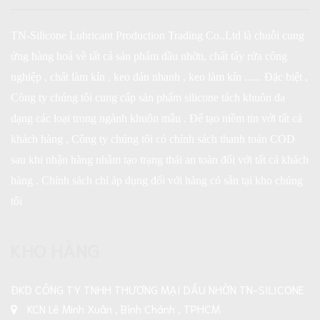
TN-Silicone Lubricant Production Trading Co.,Ltd là chuỗi cung
ứng hàng hoá về tất cả sản phẩm dầu nhờn, chất tẩy rửa công
nghiệp , chất làm kín , keo dán nhanh , keo làm kín ...... Đặc biệt ,
Công ty chúng tôi cung cấp sản phẩm silicone tách khuôn đa
dạng các loại trong ngành khuôn mẫu . Để tạo niềm tin với tất cả
khách hàng , Công ty chúng tôi có chính sách thanh toán COD
sau khi nhận hàng nhằm tạo trạng thái an toàn đối với tất cả khách
hàng . Chính sách chỉ áp dụng đối với hàng có sẵn tại kho chúng
tôi
KHO HÀNG
ĐKD CÔNG TY TNHH THƯƠNG MẠI DẦU NHỜN TN-SILICONE
KCN Lê Minh Xuân , Bình Chánh , TPHCM