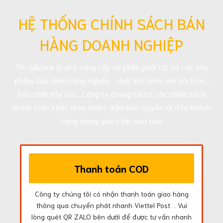
HỆ THỐNG CHÍNH SÁCH BÁN
HÀNG DOANH NGHIỆP
TN-Silicone là nhà cung cấp và phân phối tất cả các sản
phẩm dầu nhờn công nghiệp , chất kết dính, mỡ bôi trơn ,
hóa chất tẩy rửa . Công ty chúng tôi có các chính sách
thanh toán khác nhau nhằm đảm bảo quyền lợi đến khách
hàng trong quá trình mua bán
Thanh toán COD
Công ty chúng tôi có nhận thanh toán giao hàng
thông qua chuyển phát nhanh Viettel Post . Vui
lòng quét QR ZALO bên dưới để được tư vấn nhanh