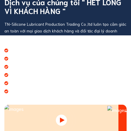
Dịch vụ của chúng tôi " HẾT LÒNG
VÌ KHÁCH HÀNG "
TN-Silicone Lubricant Production Trading Co.,ltd luôn tạo cảm giác
an toàn với mọi giao dịch khách hàng và đối tác đại lý doanh
nghiệp
Báo giá thương mại giá cạnh tranh
Giao hàng theo đúng tiến độ
Chính sách chăm sóc khách hàng tốt
Dịch vụ chúng tôi cung cấp đa dạng
Tạo giá trị thương hiệu doanh nghiệp
Tạo niềm tin đến khách hàng