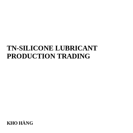
TN-SILICONE LUBRICANT
PRODUCTION TRADING
TN-Silicone Lubricant Production Trading Co.,Ltd là chuỗi
cung ứng hàng hoá về tất cả sản phẩm dầu nhờn, chất tẩy rửa
công nghiệp , chất làm kín , keo dán nhanh , keo làm kín ......
Đặc biệt , Công ty chúng tôi cung cấp sản phẩm silicone tách
khuôn đa dạng các loại trong ngành khuôn mẫu . Để tạo niềm
tin với tất cả khách hàng , Công ty chúng tôi có chính sách
thanh toán COD sau khi nhận hàng nhằm tạo trạng thái an toàn
đối với tất cả khách hàng . Chính sách chỉ áp dụng đối với hàng
có sẵn tại kho chúng tôi
KHO HÀNG