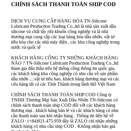
CHÍNH SÁCH THANH TOÁN SHIP COD
DỊCH VỤ CUNG CẤP HÀNG HÓA
TN-Silicone
Lubricant Production Trading Co.,ltd là nhà sản xuất dầu
silicone và chất tẩy rửa khuôn công nghiệp và là nhà
thương mại cung cấp các loại hàng hóa dầu nhờn, vật tư
tiêu hóa cho các nhà máy điện , các khu công nghiệp trong
nước và quốc tế
KHÁCH HÀNG CÔNG TY NHỮNG KHÁCH HÀNG
NÀO ?
TN-Silicone Lubricant Production Trading Co.,ltd
tham gia đấu thầu trên hệ thống công thông tin quốc gia,
các khách hàng khu công nghiệp có nhu cầu về sản phẩm
dầu nhờn ....vật tư tiêu hao, khách hàng thương mại và các
cửa hàng tất cả các Tỉnh Thành trong lãnh thổ Việt Nam
CHÍNH SÁCH THANH TOÁN SHIP COD
Công ty
TNHH Thương Mại Sản Xuất Dầu Nhờn TN-Silicone có
chính sách thanh toán ship COD đối với các khách hàng
thương mại , khách hàng bán lẻ và các khách hàng có nhu
cầu thanh toán sau khi nhận hàng . Thông tin liên hệ về
ZALO : (+84)921.475.959 đây là ZALO chỉ nhận những
khách hàng có nhu cầu ship COD . Không nhận báo giá