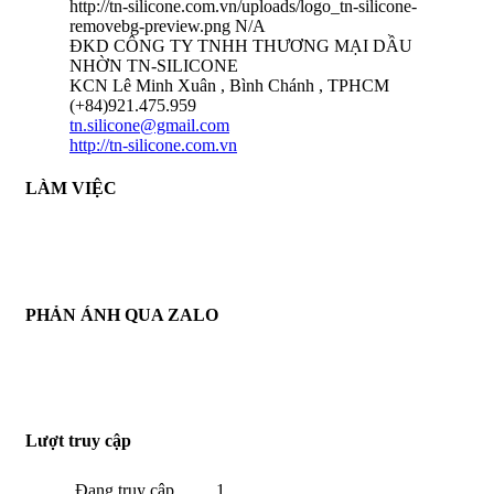
http://tn-silicone.com.vn/uploads/logo_tn-silicone-
removebg-preview.png
N/A
ĐKD CÔNG TY TNHH THƯƠNG MẠI DẦU
NHỜN TN-SILICONE
KCN Lê Minh Xuân , Bình Chánh , TPHCM
(+84)921.475.959
tn.silicone@gmail.com
http://tn-silicone.com.vn
LÀM VIỆC
THỜI GIAN LÀM VIỆC :
THỨ 2 - CHỦ NHẬT HÀNG TUẦN
TỪ 8H30 AM - 17H30 PM
PHẢN ÁNH QUA ZALO
THÔNG TIN PHẢN HỒI :
ZALO : (+84)921.475.959
Từ : 8h30 - 22h Hàng tuần
Lượt truy cập
Đang truy cập
1