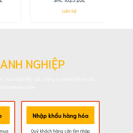
Liên hệ
OANH NGHIỆP
 , hóa chất tẩy rửa . Công ty chúng tôi có các
uá trình mua bán
o
Nhập khẩu hàng hóa
 mua
Quý khách hàng cần tìm nhập