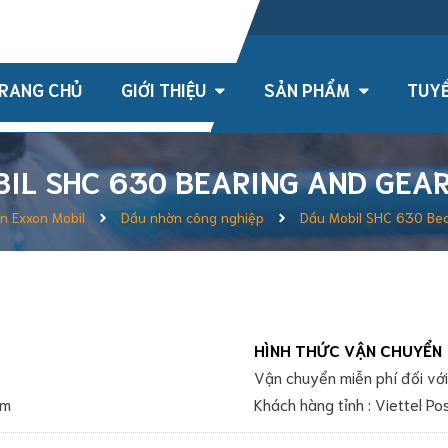
h , TPHCM, Việt Nam
RANG CHỦ
GIỚI THIỆU
SẢN PHẨM
TUYỂ
IL SHC 630 BEARING AND GEAR
n Exxon Mobil
Dầu nhờn công nghiệp
Dầu Mobil SHC 630 Bea
HÌNH THỨC VẬN CHUYỂN
Vận chuyển miễn phí đối v
om
Khách hàng tỉnh : Viettel P