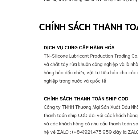
trơn
OKS
Lubricant
Mỡ
CHÍNH SÁCH THANH TO
bôi
trơn
đặc
chủng
DỊCH VỤ CUNG CẤP HÀNG HÓA
Mỡ
TN-Silicone Lubricant Production Trading Co.,
bôi
và chất tẩy rửa khuôn công nghiệp và là nhà
trơn
hàng hóa dầu nhờn, vật tư tiêu hóa cho các
Nye
Lubricant
nghiệp trong nước và quốc tế
Keo
dán
công
CHÍNH SÁCH THANH TOÁN SHIP COD
nghiệp
Công ty TNHH Thương Mại Sản Xuất Dầu Nhờn
Keo
thanh toán ship COD đối với các khách hàng
dán
Loctite
và các khách hàng có nhu cầu thanh toán sau
Keo
hệ về ZALO : (+84)921.475.959 đây là ZALO
dán