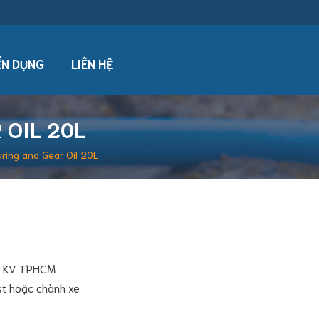
N DỤNG
LIÊN HỆ
 OIL 20L
ring and Gear Oil 20L
ới KV TPHCM
ost hoặc chành xe