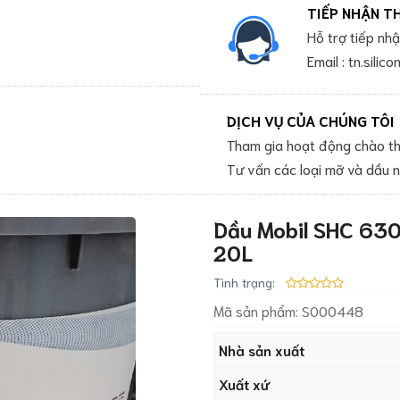
TIẾP NHẬN T
Hỗ trợ tiếp nh
Email : tn.sili
DỊCH VỤ CỦA CHÚNG TÔI
Tham gia hoạt động chào th
Tư vấn các loại mỡ và dầu 
Dầu Mobil SHC 630
20L
Tình trạng:
Mã sản phẩm:
S000448
Nhà sản xuất
Xuất xứ