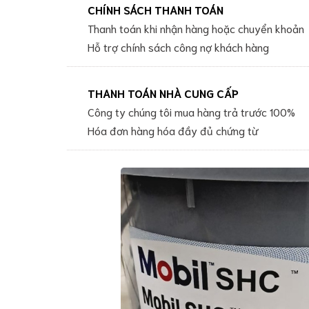
CHÍNH SÁCH THANH TOÁN
CHÍNH
Ambersil
SÁCH
Thanh toán khi nhận hàng hoặc chuyển khoản
Lubricant
VẬN
Hỗ trợ chính sách công nợ khách hàng
CHUYỂN
Magnaflux
Lubricant
Zip-
THANH TOÁN NHÀ CUNG CẤP
Chem
Chemical
Công ty chúng tôi mua hàng trả trước 100%
Dầu
Hóa đơn hàng hóa đầy đủ chứng từ
nhờn
công
nghiệp
Dầu
nhớt
đặc
chủng
Dầu
nhờn
Castrol
-
BP