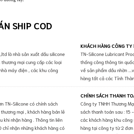
ÁN SHIP COD
KHÁCH HÀNG CÔNG TY 
ltd là nhà sản xuất dầu silicone
TN-Silicone Lubricant Pro
 thương mại cung cấp các loại
thống công thông tin quố
 nhà máy điện , các khu công
về sản phẩm dầu nhờn ....
hàng tất cả các Tỉnh Thàn
CHÍNH SÁCH THANH TO
 TN-Silicone có chính sách
Công ty TNHH Thương Mại
 thương mại , khách hàng bán lẻ
sách thanh toán sau : 15
 khi nhận hàng . Thông tin liên
các khách hàng khu công 
 chỉ nhận những khách hàng có
hàng tại công ty từ 2 đơn 