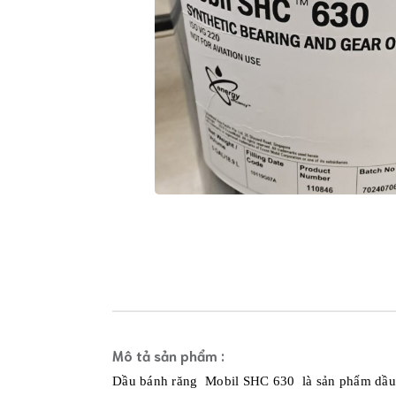
Dầu
Nhờn
Exxon
Mobil
Dầu
Caterpillar
Industrial
Shell
-
Quaker
Houghton
Cassida
-
Fuchs
Lubricant
Matrix
Specialty
Lubricants
Mỡ
Mô tả sản phẩm :
bôi
trơn
Dầu bánh răng Mobil SHC 630 là sản phẩm dầu b
công