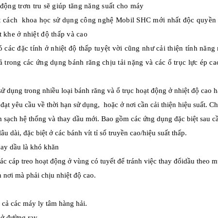
ạt động trơn tru sẽ giúp tăng năng suất cho máy
 cách khoa học sử dụng công nghệ Mobil SHC mới nhất độc quyền 
 khe ở nhiệt độ thấp và cao
c đặc tính ở nhiệt độ thấp tuyệt vời cũng như cải thiện tính năng
 trong các ứng dụng bánh răng chịu tải nặng và các ổ trục lực ép ca
ụng trong nhiều loại bánh răng và ổ trục hoạt động ở nhiệt độ cao ha
t yêu cầu về thời hạn sử dụng, hoặc ở nơi cần cải thiện hiệu suất. Ch
m sạch hệ thống và thay dầu mới. Bao gồm các ứng dụng đặc biệt sau c
u dài, đặc biệt ở các bánh vít tỉ số truyền cao/hiệu suất thấp.
hay dầu là khó khăn
c cáp treo hoạt động ở vùng có tuyết để tránh việc thay đổidầu theo m
 nơi mà phải chịu nhiệt độ cao.
cả các máy ly tâm hàng hải.
ở đường ray.