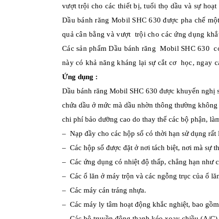
nghiệp
vượt trội cho các thiết bị, tuổi thọ dầu và sự ho
Mỡ
Dầu bánh răng Mobil SHC 630 được pha chế một
bôi
trơn
quả cân bằng và vượt trội cho các ứng dụng khắt
Kluber
Các sản phẩm Dầu bánh răng Mobil SHC 630 có cá
Mỡ
này có khả năng kháng lại sự cắt cơ học, ngay cả
bôi
trơn
Ứng dụng :
Molykote
Dầu bánh răng Mobil SHC 630 được khuyến nghị sử d
Mỡ
chứa dầu ở mức mà dầu nhờn thông thường không đạ
bôi
trơn
chi phí bảo dưỡng cao do thay thế các bộ phận, là
Super
– Nạp đầy cho các hộp số có thời hạn sử dụng rất lâ
Lube
– Các hộp số được đặt ở nơi tách biệt, nơi mà sự t
Mỡ
bôi
– Các ứng dụng có nhiệt độ thấp, chẳng hạn như cá
trơn
– Các ổ lăn ở máy trộn và các ngỗng trục của ổ lăn
Kyodo
Yushi
– Các máy cán tráng nhựa.
Mỡ
– Các máy ly tâm hoạt động khắc nghiệt, bao gồm 
bôi
– Các bộ truyền động thanh kéo xoay chiều (A/C) 