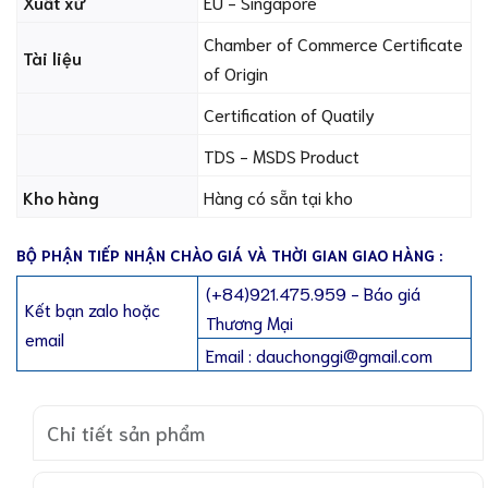
Xuất xứ
EU - Singapore
Chamber of Commerce Certificate
Tài liệu
of Origin
Certification of Quatily
TDS - MSDS Product
Kho hàng
Hàng có sẵn tại kho
BỘ PHẬN TIẾP NHẬN CHÀO GIÁ VÀ THỜI GIAN GIAO HÀNG :
(+84)921.475.959 - Báo giá
Kết bạn zalo hoặc
Thương Mại
email
Email : dauchonggi@gmail.com
Chi tiết sản phẩm