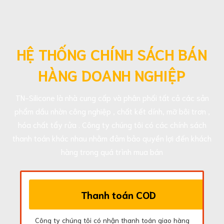
HỆ THỐNG CHÍNH SÁCH BÁN
HÀNG DOANH NGHIỆP
TN-Silicone là nhà cung cấp và phân phối tất cả các sản
phẩm dầu nhờn công nghiệp , chất kết dính, mỡ bôi trơn ,
hóa chất tẩy rửa . Công ty chúng tôi có các chính sách
thanh toán khác nhau nhằm đảm bảo quyền lợi đến khách
hàng trong quá trình mua bán
Thanh toán COD
Công ty chúng tôi có nhận thanh toán giao hàng