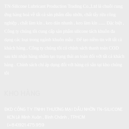
TN-Silicone Lubricant Production Trading Co.,Ltd là chuỗi cung
ứng hàng hoá về tất cả sản phẩm dầu nhờn, chất tẩy rửa công
nghiệp , chất làm kín , keo dán nhanh , keo làm kín ...... Đặc biệt ,
Công ty chúng tôi cung cấp sản phẩm silicone tách khuôn đa
dạng các loại trong ngành khuôn mẫu . Để tạo niềm tin với tất cả
khách hàng , Công ty chúng tôi có chính sách thanh toán COD
sau khi nhận hàng nhằm tạo trạng thái an toàn đối với tất cả khách
hàng . Chính sách chỉ áp dụng đối với hàng có sẵn tại kho chúng
tôi
KHO HÀNG
ĐKD CÔNG TY TNHH THƯƠNG MẠI DẦU NHỜN TN-SILICONE
KCN Lê Minh Xuân , Bình Chánh , TPHCM
(+84)921.475.959