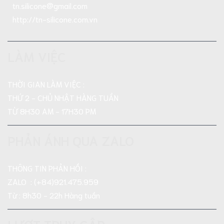
tn.silicone@gmail.com
http://tn-silicone.com.vn
LÀM VIỆC
THỜI GIAN LÀM VIỆC :
THỨ 2 - CHỦ NHẬT HÀNG TUẦN
TỪ 8H30 AM - 17H30 PM
PHẢN ÁNH QUA ZALO
THÔNG TIN PHẢN HỒI :
ZALO : (+84)921.475.959
Từ : 8h30 - 22h Hàng tuần
LƯỢT TRUY CẬP