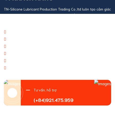
TN-Silicone Lubricant Production Trading Co.,ltd luôn tạo cảm giác
an toàn với mọi giao dịch khách hàng và đối tác đại lý doanh
nghiệp
Báo giá thương mại giá cạnh tranh
Giao hàng theo đúng tiến độ
Chính sách chăm sóc khách hàng tốt
Dịch vụ chúng tôi cung cấp đa dạng
Tạo giá trị thương hiệu doanh nghiệp
Tạo niềm tin đến khách hàng
Tư vấn, hỗ trợ
(+84)921.475.959