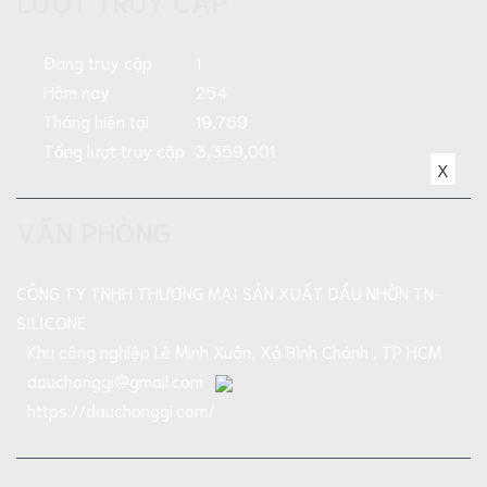
Đang truy cập
1
Hôm nay
254
Tháng hiện tại
19,769
Tổng lượt truy cập
3,359,001
X
VĂN PHÒNG
CÔNG TY TNHH THƯƠNG MẠI SẢN XUẤT DẦU NHỜN TN-
SILICONE
Khu công nghiệp Lê Minh Xuân, Xả Bình Chánh , TP HCM
dauchonggi@gmail.com
https://dauchonggi.com/