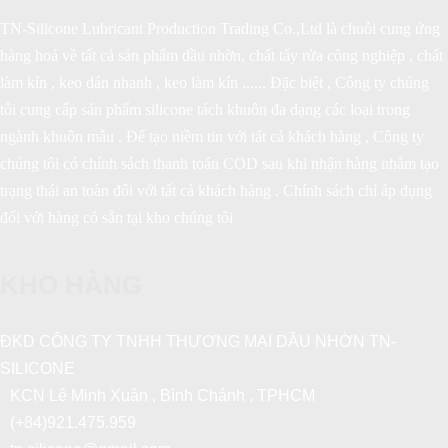
TN-Silicone Lubricant Production Trading Co.,Ltd là chuỗi cung ứng
hàng hoá về tất cả sản phẩm dầu nhờn, chất tẩy rửa công nghiệp , chất
làm kín , keo dán nhanh , keo làm kín ...... Đặc biệt , Công ty chúng
tôi cung cấp sản phẩm silicone tách khuôn đa dạng các loại trong
ngành khuôn mẫu . Để tạo niềm tin với tất cả khách hàng , Công ty
chúng tôi có chính sách thanh toán COD sau khi nhận hàng nhằm tạo
trạng thái an toàn đối với tất cả khách hàng . Chính sách chỉ áp dụng
đối với hàng có sẵn tại kho chúng tôi
KHO HÀNG
ĐKD CÔNG TY TNHH THƯƠNG MẠI DẦU NHỜN TN-
SILICONE
KCN Lê Minh Xuân , Bình Chánh , TPHCM
(+84)921.475.959