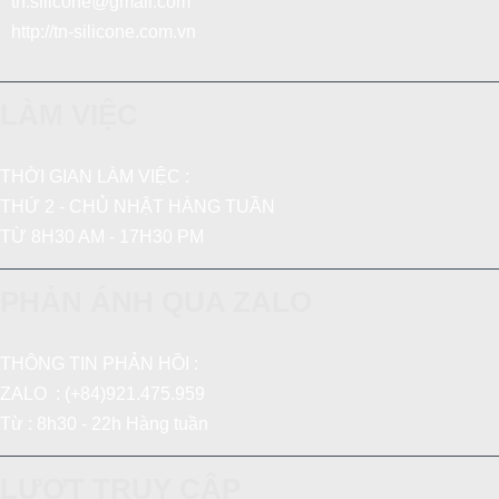
tn.silicone@gmail.com
http://tn-silicone.com.vn
LÀM VIỆC
THỜI GIAN LÀM VIỆC :
THỨ 2 - CHỦ NHẬT HÀNG TUẦN
TỪ 8H30 AM - 17H30 PM
PHẢN ÁNH QUA ZALO
THÔNG TIN PHẢN HỒI :
ZALO : (+84)921.475.959
Từ : 8h30 - 22h Hàng tuần
LƯỢT TRUY CẬP