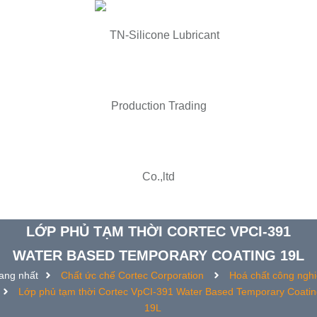
LỚP PHỦ TẠM THỜI CORTEC VPCI-391
WATER BASED TEMPORARY COATING 19L
ang nhất
Chất ức chế Cortec Corporation
Hoá chất công ngh
Lớp phủ tạm thời Cortec VpCI-391 Water Based Temporary Coatin
19L