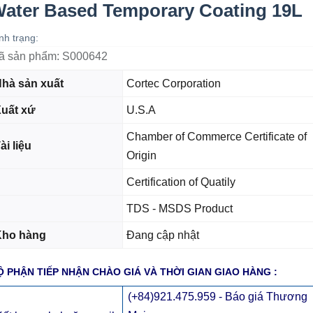
ater Based Temporary Coating 19L
nh trạng:
ã sản phẩm:
S000642
hà sản xuất
Cortec Corporation
uất xứ
U.S.A
Chamber of Commerce Certificate of
ài liệu
Origin
Certification of Quatily
TDS - MSDS Product
Kho hàng
Đang cập nhật
Ộ PHẬN TIẾP NHẬN CHÀO GIÁ VÀ THỜI GIAN GIAO HÀNG :
(+84)921.475.959 - Báo giá Thương