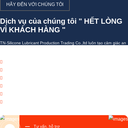
HÃY ĐẾN VỚI CHÚNG TÔI
Dịch vụ của chúng tôi " HẾT LÒNG
VÌ KHÁCH HÀNG "
TN-Silicone Lubricant Production Trading Co.,ltd luôn tạo cảm giác an
toàn với mọi giao dịch khách hàng và đối tác đại lý doanh nghiệp
Báo giá thương mại giá cạnh tranh
Giao hàng theo đúng tiến độ
Chính sách chăm sóc khách hàng tốt
Dịch vụ chúng tôi cung cấp đa dạng
Tạo giá trị thương hiệu doanh nghiệp
Tạo niềm tin đến khách hàng
Tư vấn, hỗ trợ