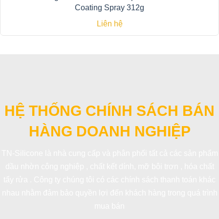
Coating Spray 312g
Liên hệ
HỆ THỐNG CHÍNH SÁCH BÁN
HÀNG DOANH NGHIỆP
TN-Silicone là nhà cung cấp và phân phối tất cả các sản phẩm
dầu nhờn công nghiệp , chất kết dính, mỡ bôi trơn , hóa chất
tẩy rửa . Công ty chúng tôi có các chính sách thanh toán khác
nhau nhằm đảm bảo quyền lợi đến khách hàng trong quá trình
mua bán