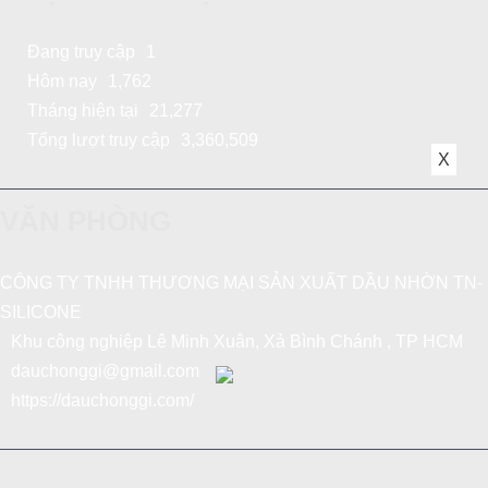
Đang truy cập
1
Hôm nay
1,762
Tháng hiện tại
21,277
Tổng lượt truy cập
3,360,509
X
VĂN PHÒNG
CÔNG TY TNHH THƯƠNG MẠI SẢN XUẤT DẦU NHỜN TN-
SILICONE
Khu công nghiệp Lê Minh Xuân, Xả Bình Chánh , TP HCM
dauchonggi@gmail.com
https://dauchonggi.com/