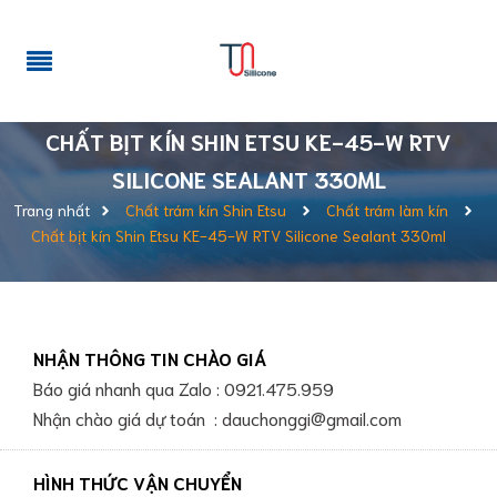
CHẤT BỊT KÍN SHIN ETSU KE-45-W RTV
SILICONE SEALANT 330ML
Trang nhất
Chất trám kín Shin Etsu
Chất trám làm kín
Chất bịt kín Shin Etsu KE-45-W RTV Silicone Sealant 330ml
NHẬN THÔNG TIN CHÀO GIÁ
Báo giá nhanh qua Zalo : 0921.475.959
Nhận chào giá dự toán : dauchonggi@gmail.com
HÌNH THỨC VẬN CHUYỂN