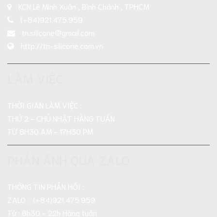
KCN Lê Minh Xuân , Bình Chánh , TPHCM
(+84)921.475.959
tn.silicone@gmail.com
http://tn-silicone.com.vn
LÀM VIỆC
THỜI GIAN LÀM VIỆC :
THỨ 2 - CHỦ NHẬT HÀNG TUẦN
TỪ 8H30 AM - 17H30 PM
PHẢN ÁNH QUA ZALO
THÔNG TIN PHẢN HỒI :
ZALO : (+84)921.475.959
Từ : 8h30 - 22h Hàng tuần