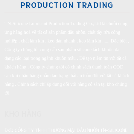
PRODUCTION TRADING
TN-Silicone Lubricant Production Trading Co.,Ltd là chuỗi cung
ứng hàng hoá về tất cả sản phẩm dầu nhờn, chất tẩy rửa công
nghiệp , chất làm kín , keo dán nhanh , keo làm kín ...... Đặc biệt ,
Công ty chúng tôi cung cấp sản phẩm silicone tách khuôn đa
dạng các loại trong ngành khuôn mẫu . Để tạo niềm tin với tất cả
khách hàng , Công ty chúng tôi có chính sách thanh toán COD
sau khi nhận hàng nhằm tạo trạng thái an toàn đối với tất cả khách
hàng . Chính sách chỉ áp dụng đối với hàng có sẵn tại kho chúng
tôi
KHO HÀNG
ĐKD CÔNG TY TNHH THƯƠNG MẠI DẦU NHỜN TN-SILICONE