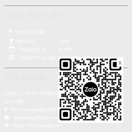
LƯỢT TRUY CẬP
Đang truy cập
1
Hôm nay
2,341
Tháng hiện tại
21,856
Tổng lượt truy cập
3,361,088
X
VĂN PHÒNG
CÔNG TY TNHH THƯƠNG MẠI SẢN XUẤT DẦU NHỜN TN-
SILICONE
Khu công nghiệp Lê Minh Xuân, Xả Bình Chánh , TP HCM
dauchonggi@gmail.com
https://dauchonggi.com/