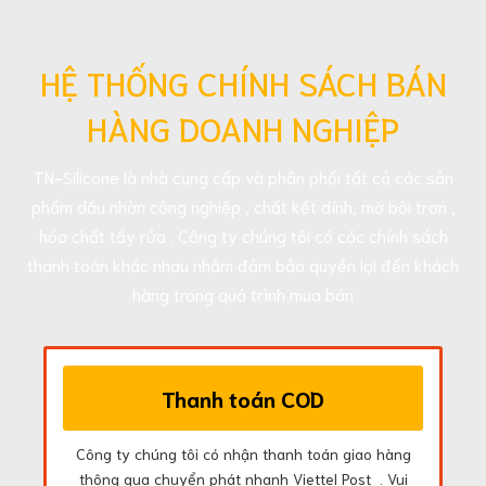
HỆ THỐNG CHÍNH SÁCH BÁN
HÀNG DOANH NGHIỆP
TN-Silicone là nhà cung cấp và phân phối tất cả các sản
phẩm dầu nhờn công nghiệp , chất kết dính, mỡ bôi trơn ,
hóa chất tẩy rửa . Công ty chúng tôi có các chính sách
thanh toán khác nhau nhằm đảm bảo quyền lợi đến khách
hàng trong quá trình mua bán
Thanh toán COD
Công ty chúng tôi có nhận thanh toán giao hàng
thông qua chuyển phát nhanh Viettel Post . Vui