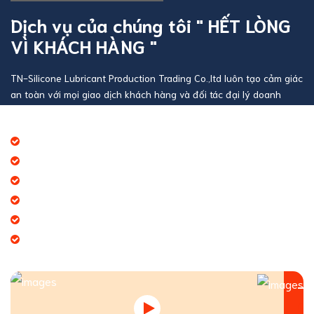
Dịch vụ của chúng tôi " HẾT LÒNG
VÌ KHÁCH HÀNG "
TN-Silicone Lubricant Production Trading Co.,ltd luôn tạo cảm giác
an toàn với mọi giao dịch khách hàng và đối tác đại lý doanh
nghiệp
Báo giá thương mại giá cạnh tranh
Giao hàng theo đúng tiến độ
Chính sách chăm sóc khách hàng tốt
Dịch vụ chúng tôi cung cấp đa dạng
Tạo giá trị thương hiệu doanh nghiệp
Tạo niềm tin đến khách hàng