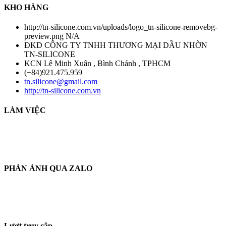
KHO HÀNG
http://tn-silicone.com.vn/uploads/logo_tn-silicone-removebg-
preview.png
N/A
ĐKD CÔNG TY TNHH THƯƠNG MẠI DẦU NHỜN
TN-SILICONE
KCN Lê Minh Xuân , Bình Chánh , TPHCM
(+84)921.475.959
tn.silicone@gmail.com
http://tn-silicone.com.vn
LÀM VIỆC
THỜI GIAN LÀM VIỆC :
THỨ 2 - CHỦ NHẬT HÀNG TUẦN
TỪ 8H30 AM - 17H30 PM
PHẢN ÁNH QUA ZALO
THÔNG TIN PHẢN HỒI :
ZALO : (+84)921.475.959
Từ : 8h30 - 22h Hàng tuần
Lượt truy cập