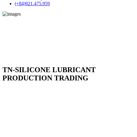
(+84)921.475.959
TN-SILICONE LUBRICANT
PRODUCTION TRADING
TN-Silicone Lubricant Production Trading Co.,Ltd là chuỗi cung
ứng hàng hoá về tất cả sản phẩm dầu nhờn, chất tẩy rửa công
nghiệp , chất làm kín , keo dán nhanh , keo làm kín ...... Đặc biệt ,
Công ty chúng tôi cung cấp sản phẩm silicone tách khuôn đa dạng
các loại trong ngành khuôn mẫu . Để tạo niềm tin với tất cả khách
hàng , Công ty chúng tôi có chính sách thanh toán COD sau khi
nhận hàng nhằm tạo trạng thái an toàn đối với tất cả khách hàng .
Chính sách chỉ áp dụng đối với hàng có sẵn tại kho chúng tôi