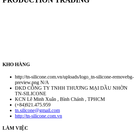
PRODUCTION TRADING
TN-Silicone Lubricant Production Trading Co.,Ltd là chuỗi cung
ứng hàng hoá về tất cả sản phẩm dầu nhờn, chất tẩy rửa công
nghiệp , chất làm kín , keo dán nhanh , keo làm kín ...... Đặc biệt ,
Công ty chúng tôi cung cấp sản phẩm silicone tách khuôn đa dạng
các loại trong ngành khuôn mẫu . Để tạo niềm tin với tất cả khách
hàng , Công ty chúng tôi có chính sách thanh toán COD sau khi
nhận hàng nhằm tạo trạng thái an toàn đối với tất cả khách hàng .
Chính sách chỉ áp dụng đối với hàng có sẵn tại kho chúng tôi
KHO HÀNG
http://tn-silicone.com.vn/uploads/logo_tn-silicone-removebg-
preview.png
N/A
ĐKD CÔNG TY TNHH THƯƠNG MẠI DẦU NHỜN
TN-SILICONE
KCN Lê Minh Xuân , Bình Chánh , TPHCM
(+84)921.475.959
tn.silicone@gmail.com
http://tn-silicone.com.vn
LÀM VIỆC