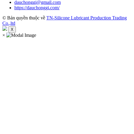
dauchonggi@gmail.com
https://dauchonggi.com/
© Bản quyền thuộc về
TN-Silicone Lubricant Production Trading
Co.,ltd
X
×