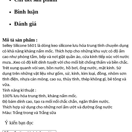
Bình luận
Đánh giá
Mô tả sản phẩm :
Selley Silicone S601 là dòng keo silicone lưu hóa trung tính chuyên dụng
có khả năng kháng nấm mốc. Thích hợp cho những khu vực có độ ẩm
cao như phòng tắm, bếp và nơi giặt quần áo, cửa kính tiếp xúc với nước
mưa…Keo có độ kết dính tuyệt vời cho mối bịt chống thấm và bền chắc.
Trét xung quanh vòi sen, bồn nước, hồ bơi, ống nước, mặt kính. Sử
dụng trên những vật liệu như gốm, sứ, kính, kim loại, đồng, nhôm sơn
tĩnh điện, nhựa cán mỏng, cao su, thủy tinh, thép không gỉ, bê tông và
vữa.
Tính năng kĩ thuật :
100% lưu hóa trung tính, kháng nấm mốc.
Độ bám dính cao, tạo ra mối nối chắc chắn, ngăn thấm nước.
Thích hợp sử dụng cho những nơi ẩm ướt và đường ống nước
Màu: Trắng trong và Trắng sữa
Ý kiến bạn đọc