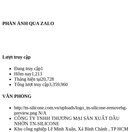
THỜI GIAN LÀM VIỆC :
THỨ 2 - CHỦ NHẬT HÀNG TUẦN
TỪ 8H30 AM - 17H30 PM
PHẢN ÁNH QUA ZALO
THÔNG TIN PHẢN HỒI :
ZALO : (+84)921.475.959
Từ : 8h30 - 22h Hàng tuần
Lượt truy cập
Đang truy cập
1
Hôm nay
1,213
Tháng hiện tại
20,728
Tổng lượt truy cập
3,359,960
VĂN PHÒNG
http://tn-silicone.com.vn/uploads/logo_tn-silicone-removebg-
preview.png
N/A
CÔNG TY TNHH THƯƠNG MẠI SẢN XUẤT DẦU
NHỜN TN-SILICONE
Khu công nghiệp Lê Minh Xuân, Xả Bình Chánh , TP HCM