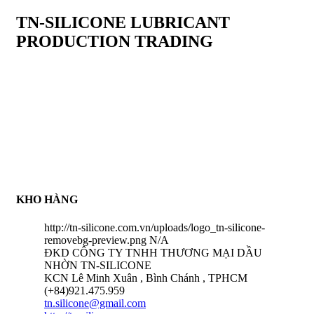
TN-SILICONE LUBRICANT
PRODUCTION TRADING
TN-Silicone Lubricant Production Trading Co.,Ltd là chuỗi
cung ứng hàng hoá về tất cả sản phẩm dầu nhờn, chất tẩy rửa
công nghiệp , chất làm kín , keo dán nhanh , keo làm kín ......
Đặc biệt , Công ty chúng tôi cung cấp sản phẩm silicone tách
khuôn đa dạng các loại trong ngành khuôn mẫu . Để tạo niềm
tin với tất cả khách hàng , Công ty chúng tôi có chính sách
thanh toán COD sau khi nhận hàng nhằm tạo trạng thái an toàn
đối với tất cả khách hàng . Chính sách chỉ áp dụng đối với hàng
có sẵn tại kho chúng tôi
KHO HÀNG
http://tn-silicone.com.vn/uploads/logo_tn-silicone-
removebg-preview.png
N/A
ĐKD CÔNG TY TNHH THƯƠNG MẠI DẦU
NHỜN TN-SILICONE
KCN Lê Minh Xuân , Bình Chánh , TPHCM
(+84)921.475.959
tn.silicone@gmail.com