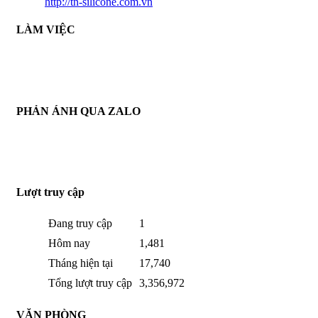
http://tn-silicone.com.vn
LÀM VIỆC
THỜI GIAN LÀM VIỆC :
THỨ 2 - CHỦ NHẬT HÀNG TUẦN
TỪ 8H30 AM - 17H30 PM
PHẢN ÁNH QUA ZALO
THÔNG TIN PHẢN HỒI :
ZALO : (+84)921.475.959
Từ : 8h30 - 22h Hàng tuần
Lượt truy cập
Đang truy cập
1
Hôm nay
1,481
Tháng hiện tại
17,740
Tổng lượt truy cập
3,356,972
VĂN PHÒNG