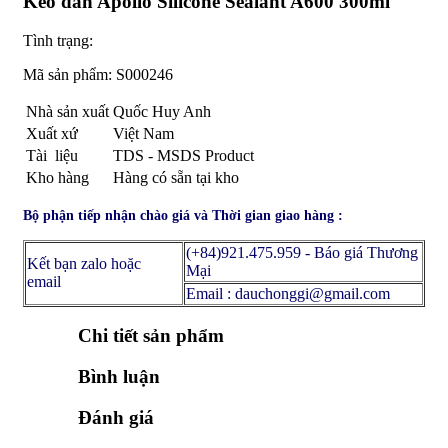
Keo dán Apollo Silicone Sealant A600 300ml
Tình trạng:
Mã sản phẩm:
S000246
Nhà sản xuất
Quốc Huy Anh
Xuất xứ
Việt Nam
Tài liệu
TDS - MSDS Product
Kho hàng
Hàng có sẵn tại kho
Bộ phận tiếp nhận chào giá và Thời gian giao hàng :
(+84)921.475.959 - Báo giá Thương
Kết bạn zalo hoặc
Mại
email
Email : dauchonggi@gmail.com
Chi tiết sản phẩm
Bình luận
Đánh giá