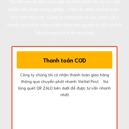
TN-Silicone là nhà cung cấp và phân phối tất cả các sản
phẩm dầu nhờn công nghiệp , chất kết dính, mỡ bôi trơn ,
hóa chất tẩy rửa . Công ty chúng tôi có các chính sách
thanh toán khác nhau nhằm đảm bảo quyền lợi đến khách
hàng trong quá trình mua bán
Thanh toán COD
Công ty chúng tôi có nhận thanh toán giao hàng
thông qua chuyển phát nhanh Viettel Post . Vui
lòng quét QR ZALO bên dưới để được tư vấn nhanh
nhất