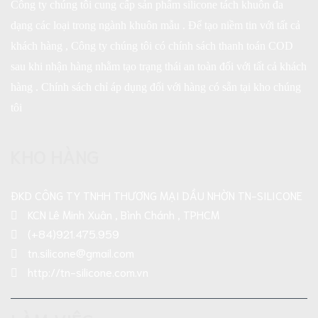
Công ty chúng tôi cung cấp sản phẩm silicone tách khuôn đa
dạng các loại trong ngành khuôn mẫu . Để tạo niềm tin với tất cả
khách hàng , Công ty chúng tôi có chính sách thanh toán COD
sau khi nhận hàng nhằm tạo trạng thái an toàn đối với tất cả khách
hàng . Chính sách chỉ áp dụng đối với hàng có sẵn tại kho chúng
tôi
KHO HÀNG
ĐKD CÔNG TY TNHH THƯƠNG MẠI DẦU NHỜN TN-SILICONE
KCN Lê Minh Xuân , Bình Chánh , TPHCM
(+84)921.475.959
tn.silicone@gmail.com
http://tn-silicone.com.vn