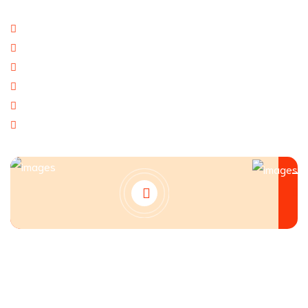
Báo giá thương mại giá cạnh tranh
Giao hàng theo đúng tiến độ
Chính sách chăm sóc khách hàng tốt
Dịch vụ chúng tôi cung cấp đa dạng
Tạo giá trị thương hiệu doanh nghiệp
Tạo niềm tin đến khách hàng