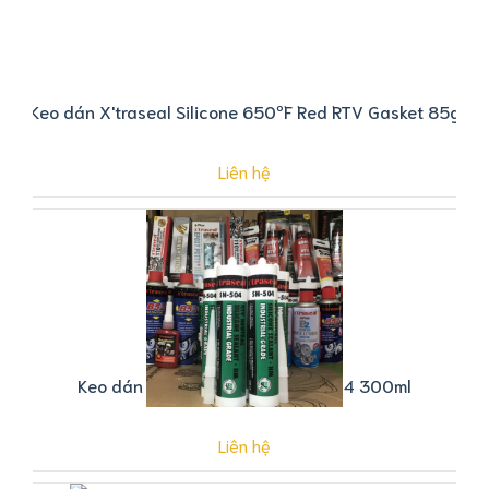
Keo dán X'traseal Silicone 650ºF Red RTV Gasket 85g
Liên hệ
Keo dán Silicone X'traseal SN-504 300ml
Liên hệ