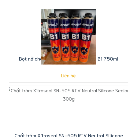
Bọt nở chống cháy Apollo PU Foam B1 750ml
Liên hệ
Chất trám X'traseal SN-505 RTV Neutral Silicone