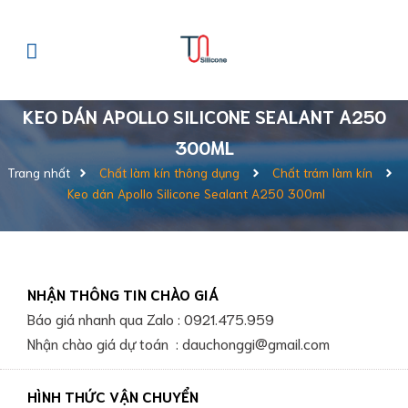
KEO DÁN APOLLO SILICONE SEALANT A250
300ML
Trang nhất
Chất làm kín thông dụng
Chất trám làm kín
Keo dán Apollo Silicone Sealant A250 300ml
NHẬN THÔNG TIN CHÀO GIÁ
Báo giá nhanh qua Zalo : 0921.475.959
Nhận chào giá dự toán : dauchonggi@gmail.com
HÌNH THỨC VẬN CHUYỂN