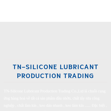
TN-SILICONE LUBRICANT
PRODUCTION TRADING
TN-Silicone Lubricant Production Trading Co.,Ltd là chuỗi cung
ứng hàng hoá về tất cả sản phẩm dầu nhờn, chất tẩy rửa công
nghiệp , chất làm kín , keo dán nhanh , keo làm kín ...... Đặc biệt ,