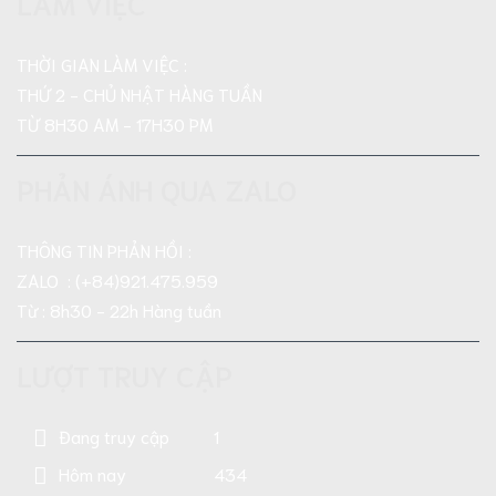
LÀM VIỆC
THỜI GIAN LÀM VIỆC :
THỨ 2 - CHỦ NHẬT HÀNG TUẦN
TỪ 8H30 AM - 17H30 PM
PHẢN ÁNH QUA ZALO
THÔNG TIN PHẢN HỒI :
ZALO : (+84)921.475.959
Từ : 8h30 - 22h Hàng tuần
LƯỢT TRUY CẬP
Đang truy cập
1
Hôm nay
434