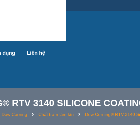
ệt Nam
n dụng
Liên hệ
 RTV 3140 SILICONE COATI
n Dow Corning
Chất trám làm kín
Dow Corning® RTV 3140 Sil