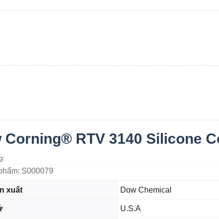
 Corning® RTV 3140 Silicone Co
ng:
phẩm:
S000079
n xuất
Dow Chemical
ứ
U.S.A