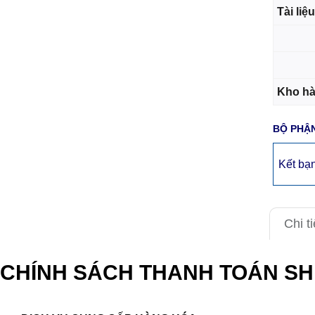
Tài liệu
s
Kho h
BỘ PHẬN
Kết bạ
Chi t
CHÍNH SÁCH THANH TOÁN SH