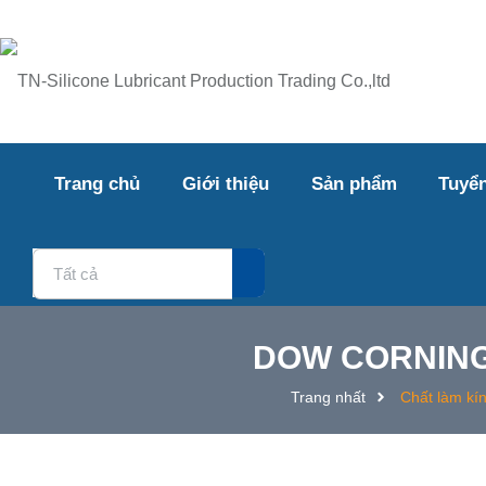
Khu Công Nghiệp Lê Minh Xuân,, Xã Bình Chánh , TPHCM, Vi
Trang chủ
Giới thiệu
Sản phẩm
Tuyể
Tất cả
DOW CORNING®
Trang nhất
Chất làm kí