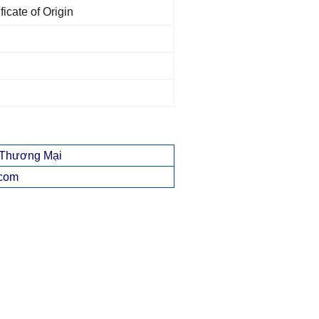
cate of Origin
á Thương Mại
.com